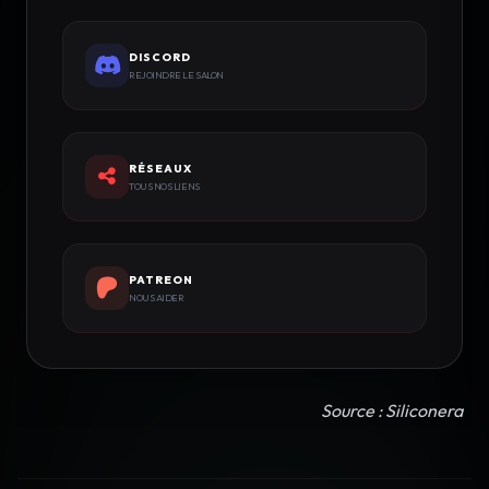
DISCORD
REJOINDRE LE SALON
RÉSEAUX
TOUS NOS LIENS
PATREON
NOUS AIDER
Source : Siliconera