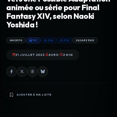
animée ou série pour Final
Fantasy XIV, selon Naoki
Yoshida !
MMORPG
PC
PS4
PS5
SQUARE ENIX
31 JUILLET 2023
KURO
2 MIN
AJOUTER À MA LISTE