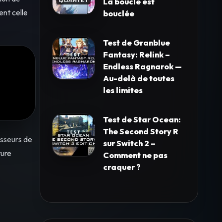
La boucle est
ent celle
bouclée
Test de Granblue
Fantasy: Relink –
Endless Ragnarok —
Au-delà de toutes
les limites
Test de Star Ocean:
The Second Story R
esseurs de
sur Switch 2 –
ture
Comment ne pas
craquer ?