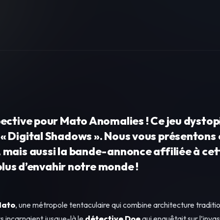
pective pour Mato Anomalies ! Ce jeu dysto
 Digital Shadows ». Nous vous présentons 
 mais aussi la bande-annonce affiliée à cet
 plus d’envahir notre monde !
ato
, une métropole tentaculaire qui combine architecture traditio
s incarnaient jusque-là le
détective Doe
qui enquêtait sur l’inva