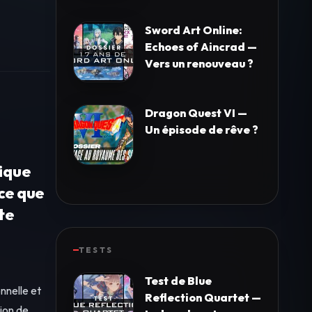
Sword Art Online:
Echoes of Aincrad —
Vers un renouveau ?
Dragon Quest VI —
Un épisode de rêve ?
pique
ce que
te
TESTS
Test de Blue
nnelle et
Reflection Quartet —
sion de