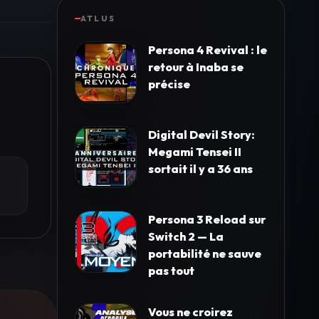
ATLUS
Persona 4 Revival : le
retour à Inaba se
précise
Digital Devil Story:
Megami Tensei II
sortait il y a 36 ans
Persona 3 Reload sur
Switch 2 — La
portabilité ne sauve
pas tout
Vous ne croirez