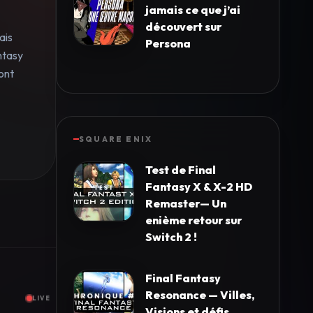
jamais ce que j’ai
découvert sur
ais
Persona
ntasy
ont
SQUARE ENIX
Test de Final
Fantasy X & X-2 HD
Remaster— Un
enième retour sur
Switch 2 !
Final Fantasy
Resonance — Villes,
LIVE
Visions et défis