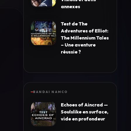
annexes
Test de The
Adventures of Elliot:
The Millennium Tales
– Une aventure
réussie ?
BANDAI NAMCO
Echoes of Aincrad —
Soulslike en surface,
vide en profondeur