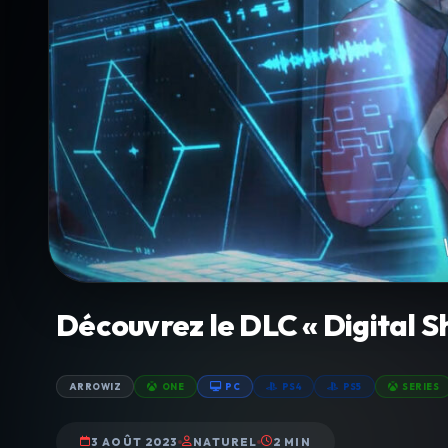
Découvrez le DLC « Digital 
ARROWIZ
ONE
PC
PS4
PS5
SERIES
3 AOÛT 2023
NATUREL
2 MIN