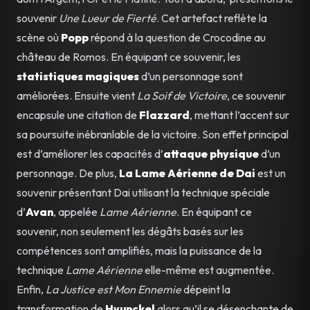
souvenir
Une Lueur de Fierté
. Cet artefact reflète la
scène où
Popp
répond à la question de Crocodine au
château de Romos. En équipant ce souvenir, les
statistiques magiques
d’un personnage sont
améliorées. Ensuite vient
La Soif de Victoire
, ce souvenir
encapsule une citation de
Flazzard
, mettant l’accent sur
sa poursuite inébranlable de la victoire. Son effet principal
est d’améliorer les capacités d’
attaque physique
d’un
personnage. De plus,
La Lame Aérienne de Dai
est un
souvenir présentant Dai utilisant la technique spéciale
d’
Avan
, appelée
Lame Aérienne
. En équipant ce
souvenir, non seulement les dégâts basés sur les
compétences sont amplifiés, mais la puissance de la
technique
Lame Aérienne
elle-même est augmentée.
Enfin,
La Justice est Mon Ennemie
dépeint la
transformation de
Hyunckel
alors qu’il se désenchante de