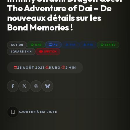
The Adventure of Dai – De
nouveaux détails sur les
Bond Memories !
ACTION
ONE
PC
PS4
PS5
SERIES
SQUARE ENIX
SWITCH
28 AOÛT 2023
KURO
2 MIN
AJOUTER À MA LISTE