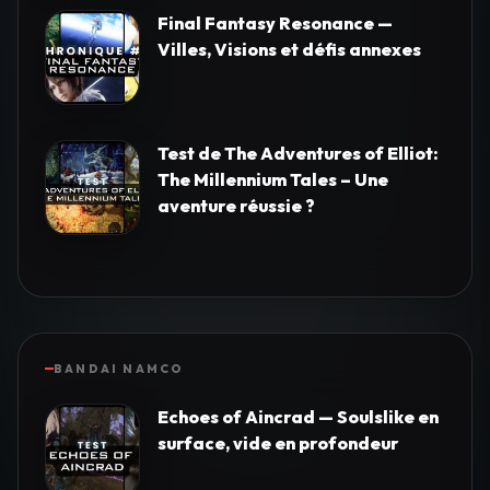
Final Fantasy Resonance —
Villes, Visions et défis annexes
Test de The Adventures of Elliot:
The Millennium Tales – Une
aventure réussie ?
BANDAI NAMCO
Echoes of Aincrad — Soulslike en
surface, vide en profondeur