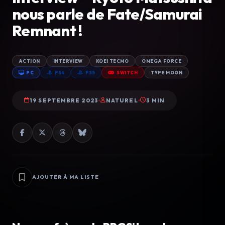
nous parle de Fate/Samurai
Remnant !
ACTION
INTERVIEW
KOEI TECMO
OMEGA FORCE
PC
PS4
PS5
SWITCH
TYPE MOON
19 SEPTEMBRE 2023
NATUREL
3 MIN
AJOUTER À MA LISTE