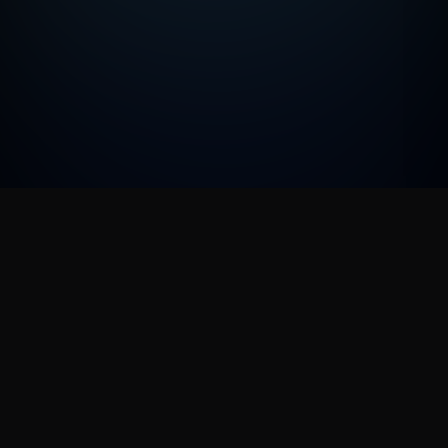
NOS PARTENAIRES
PlayStation, Xbox, Square Enix, Bandai Namco, Capcom, Plaion, Marvelous,
505 Games, Bushiroad, Maximum Entertainment, Minuit Douze, Warning Up,