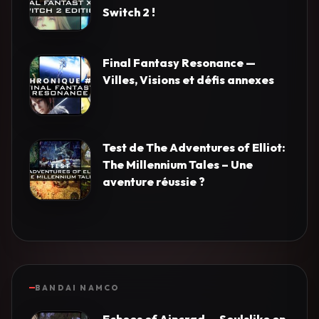
Switch 2 !
Final Fantasy Resonance —
Villes, Visions et défis annexes
Test de The Adventures of Elliot:
The Millennium Tales – Une
aventure réussie ?
BANDAI NAMCO
Echoes of Aincrad — Soulslike en