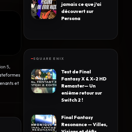
jamais ce que j’ai
découvert sur
Persona
SQUARE ENIX
ion 5,
Test de Final
lateformes
Fantasy X & X-2 HD
enants et
Remaster— Un
enième retour sur
Switch 2 !
Final Fantasy
Resonance — Villes,
Visions et défis