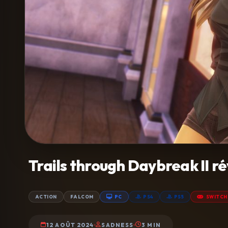
Trails through Daybreak II ré
ACTION
FALCOM
PC
PS4
PS5
SWITCH
12 AOÛT 2024
SADNESS
3 MIN