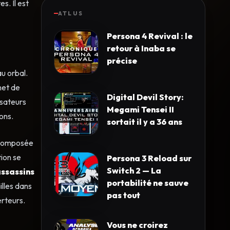
s. Il est
ATLUS
Persona 4 Revival : le
retour à Inaba se
précise
au orbal.
met de
Digital Devil Story:
isateurs
Megami Tensei II
ons.
sortait il y a 36 ans
. Composée
tion se
Persona 3 Reload sur
Switch 2 — La
assassins
portabilité ne sauve
illes dans
pas tout
rteurs.
Vous ne croirez