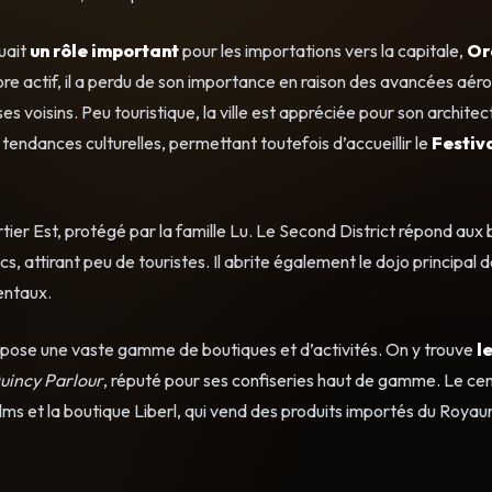
uait
un rôle important
pour les importations vers la capitale,
Or
encore actif, il a perdu de son importance en raison des avancées aér
ses voisins. Peu touristique, la ville est appréciée pour son architec
tendances culturelles, permettant toutefois d’accueillir le
Festiva
tier Est, protégé par la famille Lu. Le Second District répond aux 
, attirant peu de touristes. Il abrite également le dojo principal 
ientaux.
opose une vaste gamme de boutiques et d’activités. On y trouve
l
uincy Parlour
, réputé pour ses confiseries haut de gamme. Le ce
lms et la boutique Liberl, qui vend des produits importés du Roya