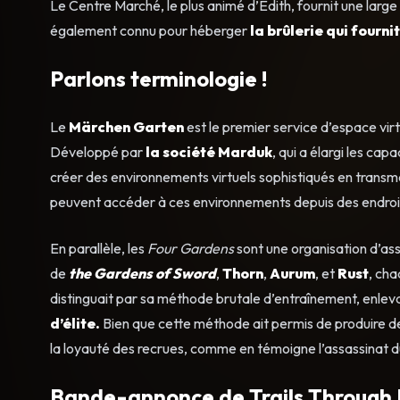
Le Centre Marché, le plus animé d’Edith, fournit une large 
également connu pour héberger
la brûlerie qui fourni
Parlons terminologie !
Le
Märchen Garten
est le premier service d’espace virt
Développé par
la société Marduk
, qui a élargi les ca
créer des environnements virtuels sophistiqués en transme
peuvent accéder à ces environnements depuis des endroits é
En parallèle, les
Four Gardens
sont une organisation d’ass
de
the Gardens of Sword
,
Thorn
,
Aurum
, et
Rust
, cha
distinguait par sa méthode brutale d’entraînement, enlev
d’élite.
Bien que cette méthode ait permis de produire des 
la loyauté des recrues, comme en témoigne l’assassinat du
Bande-annonce de Trails Through 