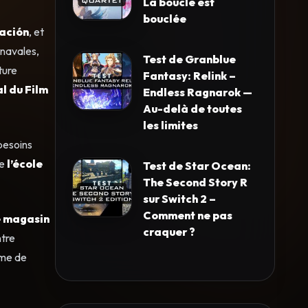
La boucle est
bouclée
ación
, et
onavales,
Test de Granblue
ture
Fantasy: Relink –
l du Film
Endless Ragnarok —
Au-delà de toutes
les limites
besoins
de
l’école
Test de Star Ocean:
The Second Story R
sur Switch 2 –
Comment ne pas
e magasin
craquer ?
ntre
ume de