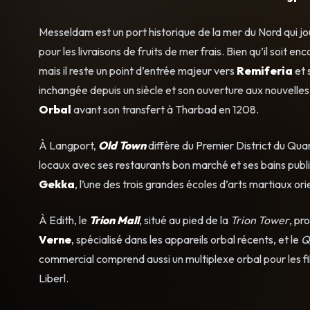
Messeldam est un port historique de la mer du Nord qui jo
pour les livraisons de fruits de mer frais. Bien qu’il soit 
mais il reste un point d’entrée majeur vers
Remiferia
et 
inchangée depuis un siècle et son ouverture aux nouvelles 
Orbal
avant son transfert à Tharbad en 1208.
À Langport,
Old Town
diffère du Premier District du Quar
locaux avec ses restaurants bon marché et ses bains publics
Gekka
, l’une des trois grandes écoles d’arts martiaux or
À Edith, le
Trion Mall
, situé au pied de la
Trion Tower
, pr
Verne
, spécialisé dans les appareils orbal récents, et le
Q
commercial comprend aussi un multiplexe orbal pour les fi
Liberl.