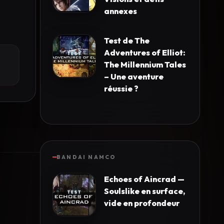
annexes
Test de The
Adventures of Elliot:
The Millennium Tales
– Une aventure
réussie ?
BANDAI NAMCO
Echoes of Aincrad —
Soulslike en surface,
vide en profondeur