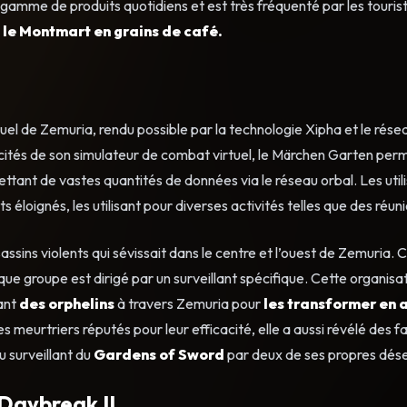
gamme de produits quotidiens et est très fréquenté par les touriste
t le Montmart en grains de café.
uel de Zemuria, rendu possible par la technologie Xipha et le rése
pacités de son simulateur de combat virtuel, le Märchen Garten per
ttant de vastes quantités de données via le réseau orbal. Les util
loignés, les utilisant pour diverses activités telles que des réuni
assins violents qui sévissait dans le centre et l’ouest de Zemuria
que groupe est dirigé par un surveillant spécifique. Cette organisa
ant
des orphelins
à travers Zemuria pour
les transformer en 
meurtriers réputés pour leur efficacité, elle a aussi révélé des fa
 surveillant du
Gardens of Sword
par deux de ses propres dése
Daybreak II