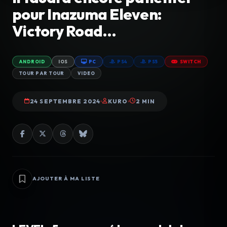
pour Inazuma Eleven:
Victory Road…
ANDROID
IOS
PC
PS4
PS5
SWITCH
TOUR PAR TOUR
VIDEO
24 SEPTEMBRE 2024
KURO
2 MIN
AJOUTER À MA LISTE