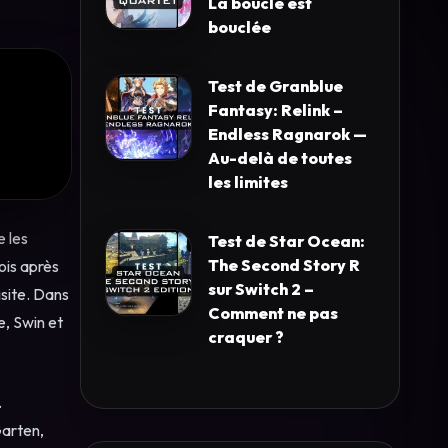
La boucle est
bouclée
Test de Granblue
Fantasy: Relink –
Endless Ragnarok —
Au-delà de toutes
les limites
e les
Test de Star Ocean:
The Second Story R
ois après
sur Switch 2 –
isite. Dans
Comment ne pas
e, Swin et
craquer ?
.
Garten,