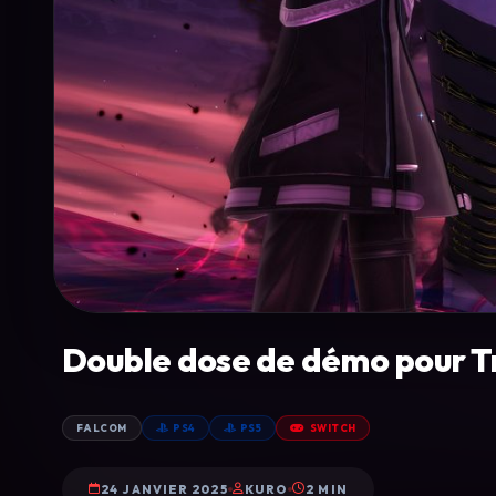
Double dose de démo pour Tr
FALCOM
PS4
PS5
SWITCH
24 JANVIER 2025
KURO
2 MIN