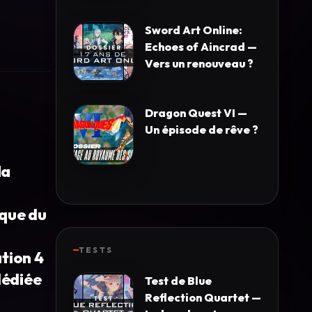
Sword Art Online:
Echoes of Aincrad —
Vers un renouveau ?
Dragon Quest VI —
Un épisode de rêve ?
la
ique du
TESTS
tion 4
 dédiée
Test de Blue
Reflection Quartet —