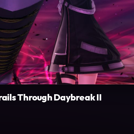
ails Through Daybreak II