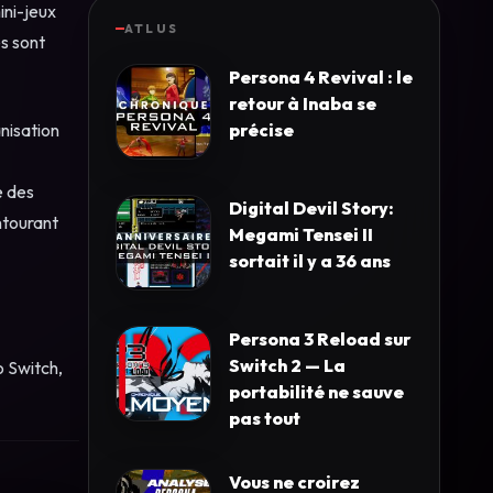
ini-jeux
ATLUS
es sont
Persona 4 Revival : le
retour à Inaba se
précise
nisation
e des
Digital Devil Story:
ntourant
Megami Tensei II
sortait il y a 36 ans
Persona 3 Reload sur
Switch 2 — La
o Switch,
portabilité ne sauve
pas tout
Vous ne croirez