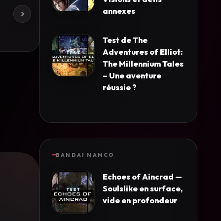
annexes
Test de The
Adventures of Elliot:
The Millennium Tales
– Une aventure
réussie ?
BANDAI NAMCO
Echoes of Aincrad —
Soulslike en surface,
vide en profondeur