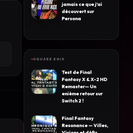
jamais ce que j’ai
découvert sur
Persona
SQUARE ENIX
Test de Final
Fantasy X & X-2 HD
Remaster— Un
enième retour sur
Switch 2 !
Final Fantasy
Resonance — Villes,
Visions et défis