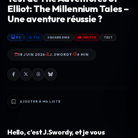
Elliot: The Millennium Tales –
Une aventure réussie ?
PC
PS5
SQUARE ENIX
SWITCH
TEST
18 JUIN 2026
J.SWORDY
6 MIN
AJOUTER À MA LISTE
Hello, c’est J.Swordy, et je vous