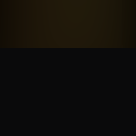
NOS PARTENAIRES
PlayStation, Xbox, Square Enix, Bandai Namco, Capcom, Plaion, Marvelous,
505 Games, Bushiroad, Maximum Entertainment, Minuit Douze, Warning Up,
Cosmocover, Eastasiasoft, Red Art Games, Dear Villagers...