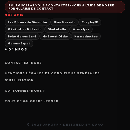
POURQUOI PAS VOUS ? CONTACTEZ-NOUS À L'AIDE DE NOTRE
FORMULAIRE DE CONTACT.
NOS AMIS
Les Players du Dimanche
Gino Mazzola
CosplayFR
Génération Nintendo
ShokoLatte
Azazelyne
Poké Games Land
My Sweet Otaku
Karmashachou
Games-Squad
+ D'INFOS
CONTACTEZ-NOUS
MENTIONS LÉGALES ET CONDITIONS GÉNÉRALES
D'UTILISATION
QUI SOMMES-NOUS ?
TOUT CE QU'OFFRE JRPGFR
© 2026 JRPGFR • DESIGNED BY KURO