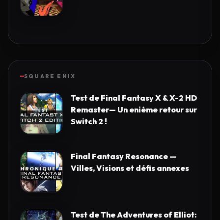
SQUARE ENIX
Test de Final Fantasy X & X-2 HD
Remaster— Un enième retour sur
Switch 2 !
Final Fantasy Resonance —
Villes, Visions et défis annexes
Test de The Adventures of Elliot: