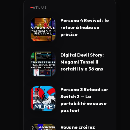
ATLUS
Persona 4 Revival : le
retour à Inaba se
précise
Digital Devil Story:
Megami Tensei II
sortait il y a 36 ans
Persona 3 Reload sur
Switch 2 — La
portabilité ne sauve
pas tout
Vous ne croirez