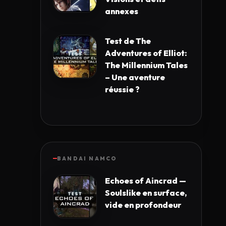
annexes
Test de The
Adventures of Elliot:
The Millennium Tales
– Une aventure
réussie ?
BANDAI NAMCO
Echoes of Aincrad —
Soulslike en surface,
vide en profondeur