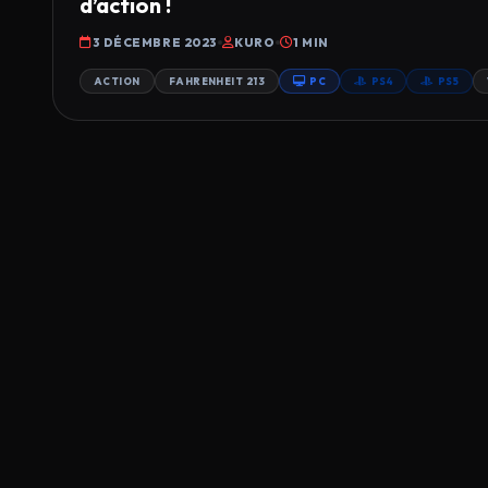
d’action !
3 DÉCEMBRE 2023
KURO
1 MIN
ACTION
FAHRENHEIT 213
PC
PS4
PS5