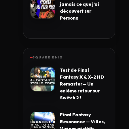
jamais ce que j’ai
découvert sur
Persona
SQUARE ENIX
Test de Final
Fantasy X & X-2 HD
Remaster— Un
enième retour sur
Switch 2 !
Final Fantasy
Resonance — Villes,
Visions et défis