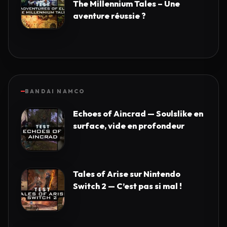
The Millennium Tales – Une
aventure réussie ?
BANDAI NAMCO
Echoes of Aincrad — Soulslike en
surface, vide en profondeur
Tales of Arise sur Nintendo
Switch 2 — C’est pas si mal !