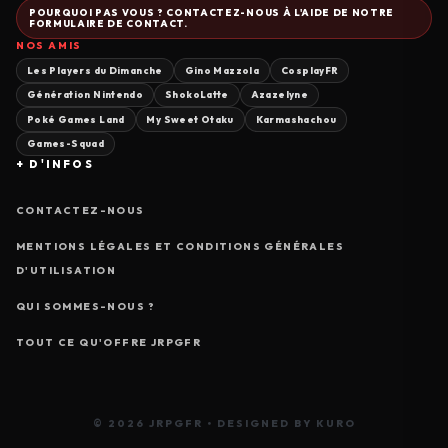
POURQUOI PAS VOUS ? CONTACTEZ-NOUS À L'AIDE DE NOTRE
FORMULAIRE DE CONTACT.
NOS AMIS
Les Players du Dimanche
Gino Mazzola
CosplayFR
Génération Nintendo
ShokoLatte
Azazelyne
Poké Games Land
My Sweet Otaku
Karmashachou
Games-Squad
+ D'INFOS
CONTACTEZ-NOUS
MENTIONS LÉGALES ET CONDITIONS GÉNÉRALES
D'UTILISATION
QUI SOMMES-NOUS ?
TOUT CE QU'OFFRE JRPGFR
© 2026 JRPGFR • DESIGNED BY KURO