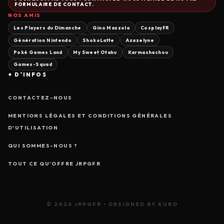
FORMULAIRE DE CONTACT.
NOS AMIS
Les Players du Dimanche
Gino Mazzola
CosplayFR
Génération Nintendo
ShokoLatte
Azazelyne
Poké Games Land
My Sweet Otaku
Karmashachou
Games-Squad
+ D'INFOS
CONTACTEZ-NOUS
MENTIONS LÉGALES ET CONDITIONS GÉNÉRALES
D'UTILISATION
QUI SOMMES-NOUS ?
TOUT CE QU'OFFRE JRPGFR
© 2026 JRPGFR • DESIGNED BY KURO