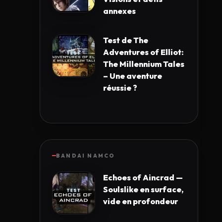
annexes
Test de The
Adventures of Elliot:
The Millennium Tales
– Une aventure
réussie ?
BANDAI NAMCO
Echoes of Aincrad —
Soulslike en surface,
vide en profondeur