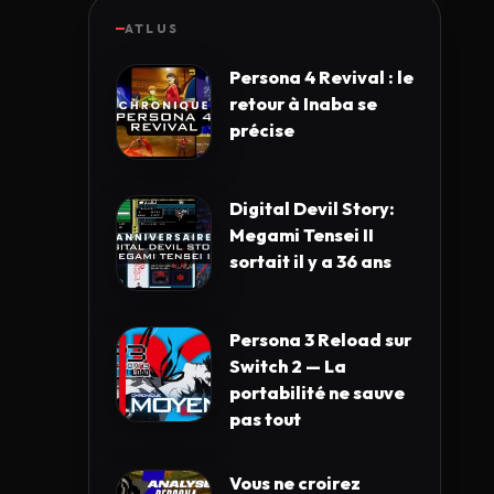
ATLUS
Persona 4 Revival : le
retour à Inaba se
précise
Digital Devil Story:
Megami Tensei II
sortait il y a 36 ans
Persona 3 Reload sur
Switch 2 — La
portabilité ne sauve
pas tout
Vous ne croirez