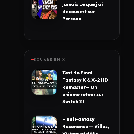
jamais ce que j’ai
découvert sur
Persona
SQUARE ENIX
Test de Final
Fantasy X & X-2 HD
Remaster— Un
enième retour sur
Switch 2 !
Final Fantasy
Resonance — Villes,
Visions et défis