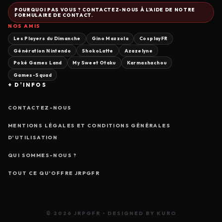
POURQUOI PAS VOUS ? CONTACTEZ-NOUS À L'AIDE DE NOTRE
FORMULAIRE DE CONTACT.
NOS AMIS
Les Players du Dimanche
Gino Mazzola
CosplayFR
Génération Nintendo
ShokoLatte
Azazelyne
Poké Games Land
My Sweet Otaku
Karmashachou
Games-Squad
+ D'INFOS
CONTACTEZ-NOUS
MENTIONS LÉGALES ET CONDITIONS GÉNÉRALES
D'UTILISATION
QUI SOMMES-NOUS ?
TOUT CE QU'OFFRE JRPGFR
© 2026 JRPGFR • DESIGNED BY KURO