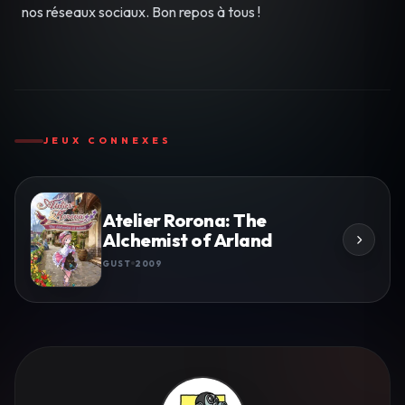
nos réseaux sociaux. Bon repos à tous !
JEUX CONNEXES
Atelier Rorona: The
Alchemist of Arland
GUST
2009