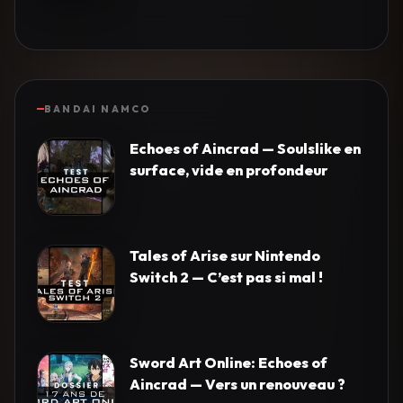
BANDAI NAMCO
Echoes of Aincrad — Soulslike en
surface, vide en profondeur
Tales of Arise sur Nintendo
Switch 2 — C’est pas si mal !
Sword Art Online: Echoes of
Aincrad — Vers un renouveau ?