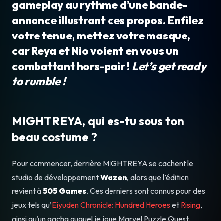
gameplay au rythme d’une bande-
annonce illustrant ces propos. Enfilez
votre tenue, mettez votre masque,
car Reya et Nio voient en vous un
combattant hors-pair !
Let’s get ready
to rumble !
MIGHTREYA, qui es-tu sous ton
beau costume ?
Pour commencer, derrière MIGHTREYA se cachent le
studio de développement
Wazen
, alors que l’édition
revient à
505 Games
. Ces derniers sont connus pour des
jeux tels qu’
Eiyuden Chronicle: Hundred Heroes
et
Rising
,
ainsi qu’un gacha auquel je joue Marvel Puzzle Quest.