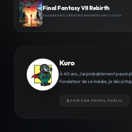
Final Fantasy VII Rebirth
SQUARE ENIX CREATIVE BUSINESS UNIT I
2024
Kuro
À 40 ans, j’ai probablement passé p
Fondateur de ce média, je décortique
VOIR SON PROFIL PUBLIC