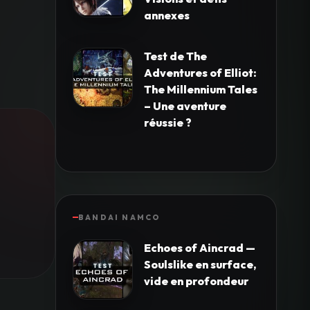
annexes
Test de The
Adventures of Elliot:
The Millennium Tales
– Une aventure
réussie ?
BANDAI NAMCO
Echoes of Aincrad —
Soulslike en surface,
vide en profondeur