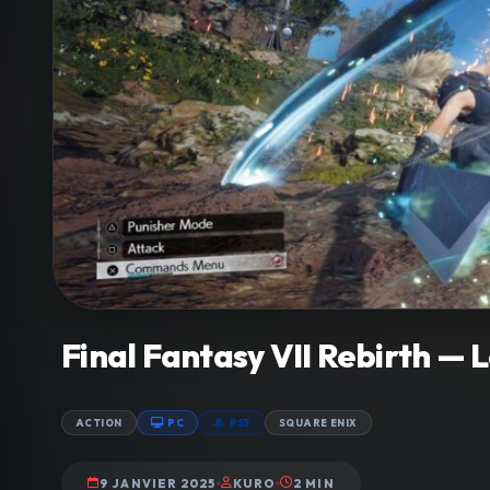
Final Fantasy VII Rebirth — 
ACTION
PC
PS5
SQUARE ENIX
9 JANVIER 2025
KURO
2 MIN