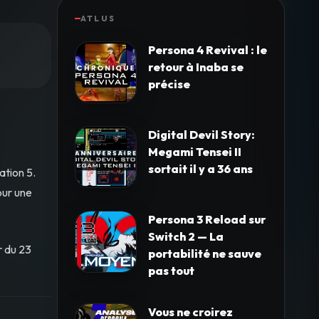
ATLUS
Persona 4 Revival : le
retour à Inaba se
précise
Digital Devil Story:
Megami Tensei II
sortait il y a 36 ans
ation 5.
our une
Persona 3 Reload sur
Switch 2 — La
r du 23
portabilité ne sauve
pas tout
Vous ne croirez