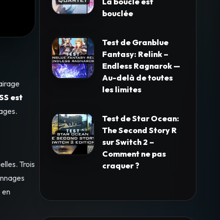
La boucle est
bouclée
Test de Granblue
Fantasy: Relink –
Endless Ragnarok —
Au-delà de toutes
airage
les limites
SS est
ages.
Test de Star Ocean:
The Second Story R
sur Switch 2 –
Comment ne pas
lles. Trois
craquer ?
onnages
e en