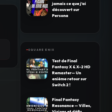
jamais ce que j’ai
découvert sur
Persona
SQUARE ENIX
Test de Final
Fantasy X & X-2 HD
Remaster— Un
enième retour sur
Switch 2 !
Final Fantasy
Resonance — Villes,
Visions et défis