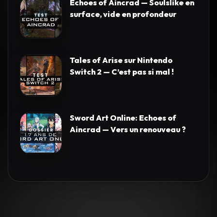
Echoes of Aincrad — Soulslike en
surface, vide en profondeur
Tales of Arise sur Nintendo
Switch 2 — C’est pas si mal !
Sword Art Online: Echoes of
Aincrad — Vers un renouveau ?