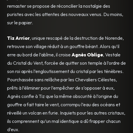
remaster se propose de réconcilier la nostalgie des
puristes avec les attentes des nouveaux venus. Du moins,
sur le papier.
Tiz Arrior
, unique rescapé de la destruction de Norende,
retrouve son village réduit à un gouffre béant. Alors qu’il
erre au bord de l’abîme, il croise
Agnès Oblige
, Vestale
du Cristal du Vent, forcée de quitter son temple à l’ordre de
son roi après l’engloutissement du cristal par les ténèbres.
Pourchassée sans relâche par les Chevaliers Célestes,
prêts à l’éliminer pour l’empêcher de s’opposer à eux,
Agnès confie à Tiz que la même obscurité à l’origine du
gouffre a fait taire le vent, corrompu l’eau des océans et
réveillé un volcan en furie. Inquiets pour les autres cristaux,
ils comprennent qu’un mal identique a dû frapper chacun
d’eux.