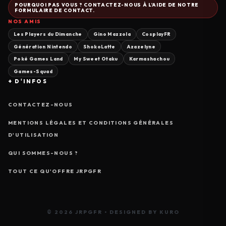
POURQUOI PAS VOUS ? CONTACTEZ-NOUS À L'AIDE DE NOTRE
FORMULAIRE DE CONTACT.
NOS AMIS
Les Players du Dimanche
Gino Mazzola
CosplayFR
Génération Nintendo
ShokoLatte
Azazelyne
Poké Games Land
My Sweet Otaku
Karmashachou
Games-Squad
+ D'INFOS
CONTACTEZ-NOUS
MENTIONS LÉGALES ET CONDITIONS GÉNÉRALES
D'UTILISATION
QUI SOMMES-NOUS ?
TOUT CE QU'OFFRE JRPGFR
© 2026 JRPGFR • DESIGNED BY KURO