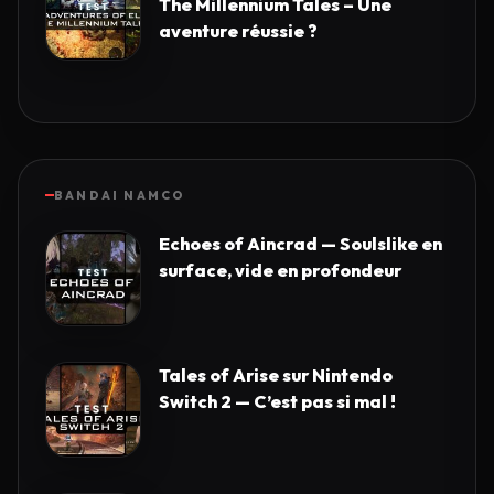
The Millennium Tales – Une
aventure réussie ?
BANDAI NAMCO
Echoes of Aincrad — Soulslike en
surface, vide en profondeur
Tales of Arise sur Nintendo
Switch 2 — C’est pas si mal !