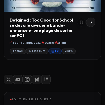
Detained : Too Good for School
se dévoile avec une bande-
annonce et une plage de sortie
sur PC !
6 SEPTEMBRE 2023
OZUKI
2 MIN
ACTION
O.T.K GAMES
PC
VIDEO
SOUTIEN LE PROJET !