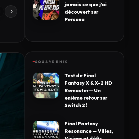
jamais ce que j’ai
découvert sur
Persona
SQUARE ENIX
Test de Final
Fantasy X & X-2 HD
Remaster— Un
enième retour sur
Switch 2 !
Final Fantasy
Resonance — Villes,
Visions et défis