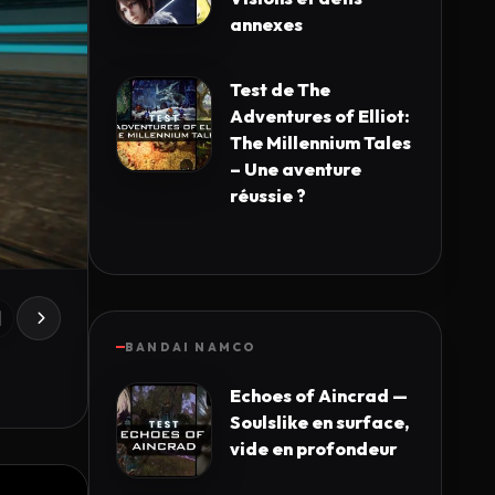
annexes
Test de The
Adventures of Elliot:
The Millennium Tales
– Une aventure
réussie ?
BANDAI NAMCO
Echoes of Aincrad —
Soulslike en surface,
vide en profondeur