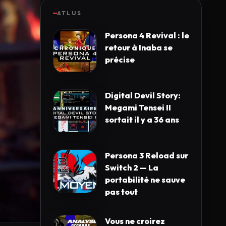
ATLUS
Persona 4 Revival : le
retour à Inaba se
précise
Digital Devil Story:
Megami Tensei II
sortait il y a 36 ans
Persona 3 Reload sur
Switch 2 — La
portabilité ne sauve
pas tout
Vous ne croirez