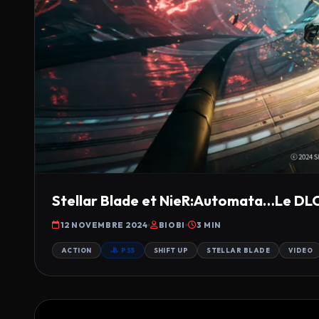
Stellar Blade et NieR:Automata…Le DLC 
12 NOVEMBRE 2024
BIOBI
3 MIN
ACTION
PS5
SHIFT UP
STELLAR BLADE
VIDEO