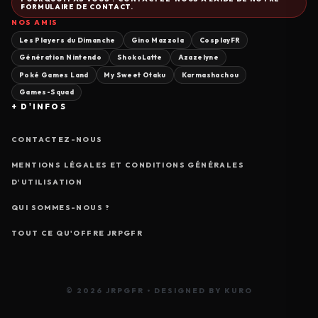
FORMULAIRE DE CONTACT.
NOS AMIS
Les Players du Dimanche
Gino Mazzola
CosplayFR
Génération Nintendo
ShokoLatte
Azazelyne
Poké Games Land
My Sweet Otaku
Karmashachou
Games-Squad
+ D'INFOS
CONTACTEZ-NOUS
MENTIONS LÉGALES ET CONDITIONS GÉNÉRALES
D'UTILISATION
QUI SOMMES-NOUS ?
TOUT CE QU'OFFRE JRPGFR
© 2026 JRPGFR • DESIGNED BY KURO