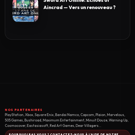
Sword Art Online: Echoes of
Aincrad — Vers un renouveau ?
NOS PARTENAIRES
PlayStation, Xbox, Square Enix, Bandai Namco, Capcom, Plaion, Marvelous,
505 Games, Bushiroad, Maximum Entertainment, Minuit Douze, Warning Up,
Cosmocover, Eastasiasoft, Red Art Games, Dear Villagers...
POURQUOI PAS VOUS ? CONTACTEZ-NOUS À L'AIDE DE NOTRE