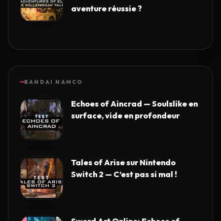
aventure réussie ?
BANDAI NAMCO
Echoes of Aincrad — Soulslike en
surface, vide en profondeur
Tales of Arise sur Nintendo
Switch 2 — C’est pas si mal !