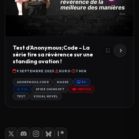
Test d’Anonymous;Code – La
série tire sa révérence sur une
standing ovation !
9 SEPTEMBRE 2023
KURO
7 MIN
ANONYMOUS;CODE
MAGES
PC
PS4
SPIKE CHUNSOFT
SWITCH
TEST
VISUAL NOVEL