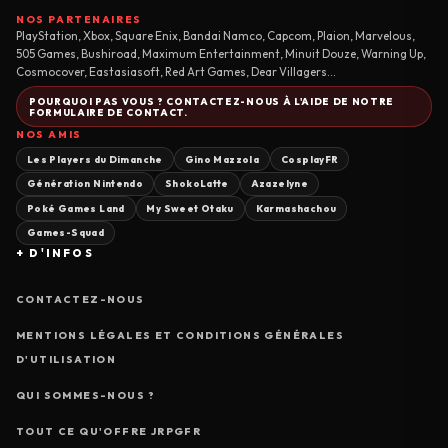
NOS PARTENAIRES
PlayStation, Xbox, Square Enix, Bandai Namco, Capcom, Plaion, Marvelous,
505 Games, Bushiroad, Maximum Entertainment, Minuit Douze, Warning Up,
Cosmocover, Eastasiasoft, Red Art Games, Dear Villagers...
POURQUOI PAS VOUS ? CONTACTEZ-NOUS À L'AIDE DE NOTRE
FORMULAIRE DE CONTACT.
NOS AMIS
Les Players du Dimanche
Gino Mazzola
CosplayFR
Génération Nintendo
ShokoLatte
Azazelyne
Poké Games Land
My Sweet Otaku
Karmashachou
Games-Squad
+ D'INFOS
CONTACTEZ-NOUS
MENTIONS LÉGALES ET CONDITIONS GÉNÉRALES
D'UTILISATION
QUI SOMMES-NOUS ?
TOUT CE QU'OFFRE JRPGFR