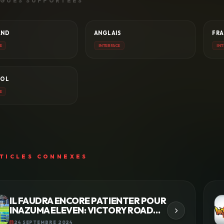
GUES SUPPORTÉES
AND
ANGLAIS
FRA
E
INTERFACE
INT
NOL
E
TICLES CONNEXES
IL FAUDRA ENCORE PATIENTER POUR
INAZUMA ELEVEN: VICTORY ROAD…
24 SEPTEMBRE 2024