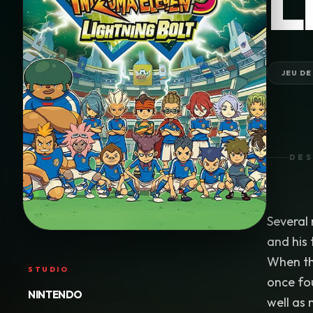
L
JEU DE
DES
Several
and his
When the
STUDIO
once fo
NINTENDO
well as 