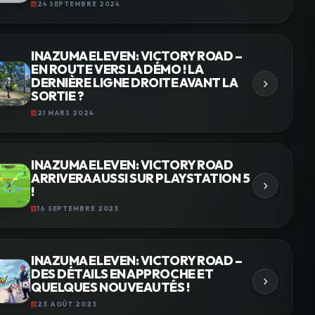
24 SEPTEMBRE 2024
INAZUMA ELEVEN: VICTORY ROAD –
EN ROUTE VERS LA DÉMO ! LA
DERNIÈRE LIGNE DROITE AVANT LA
SORTIE ?
21 MARS 2024
INAZUMA ELEVEN: VICTORY ROAD
ARRIVERA AUSSI SUR PLAYSTATION 5
!
16 SEPTEMBRE 2023
INAZUMA ELEVEN: VICTORY ROAD –
DES DÉTAILS EN APPROCHE ET
QUELQUES NOUVEAUTÉS !
23 AOÛT 2023