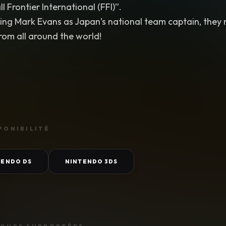
l Frontier International (FFI)”.
ng Mark Evans as Japan’s national team captain, they n
rom all around the world!
PONIBILITÉ
TENDO DS
NINTENDO 3DS