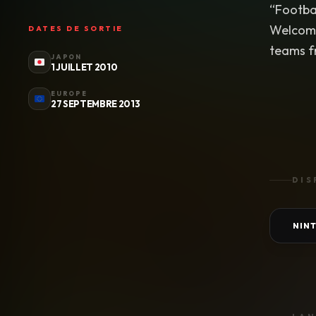
“Footbal
Welcomi
DATES DE SORTIE
teams f
JAPON
1 JUILLET 2010
EUROPE
27 SEPTEMBRE 2013
DIS
NIN