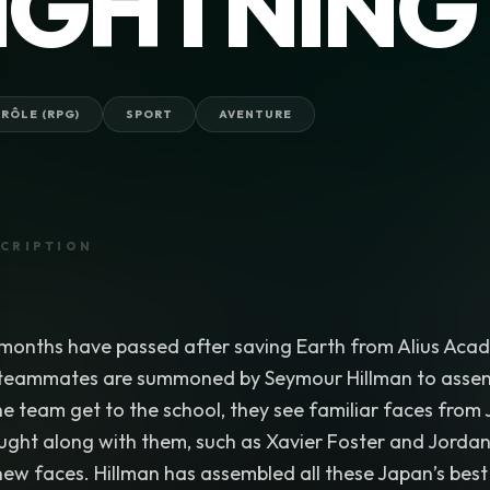
IGHTNING
 RÔLE (RPG)
SPORT
AVENTURE
CRIPTION
 months have passed after saving Earth from Alius Acad
 teammates are summoned by Seymour Hillman to assemb
 team get to the school, they see familiar faces from 
ught along with them, such as Xavier Foster and Jordan
new faces. Hillman has assembled all these Japan’s best