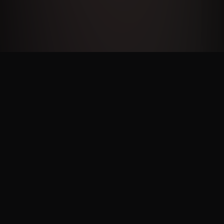
NOS PARTENAIRES
PlayStation, Xbox, Square Enix, Bandai Namco, Capcom, Plaion, Marvelous,
505 Games, Bushiroad, Maximum Entertainment, Minuit Douze, Warning Up,
Cosmocover, Eastasiasoft, Red Art Games, Dear Villagers...
POURQUOI PAS VOUS ? CONTACTEZ-NOUS À L'AIDE DE NOTRE
FORMULAIRE DE CONTACT.
NOS AMIS