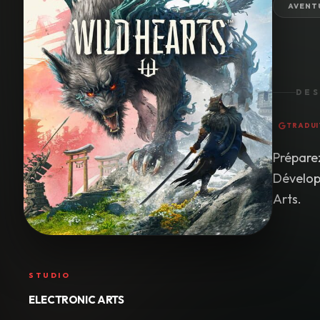
AVENT
DES
TRADUI
Prépare
Dévelop
Arts.
STUDIO
ELECTRONIC ARTS