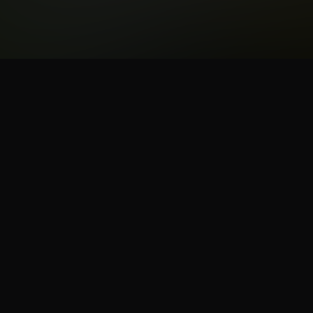
NOS AMIS
+
Les Players du Dimanche
Gino Mazzola
CosplayFR
C
Génération Nintendo
ShokoLatte
Azazelyne
Poké Games Land
My Sweet Otaku
Karmashachou
M
Games-Squad
D'