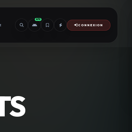
APK
E
CONNEXION
TS