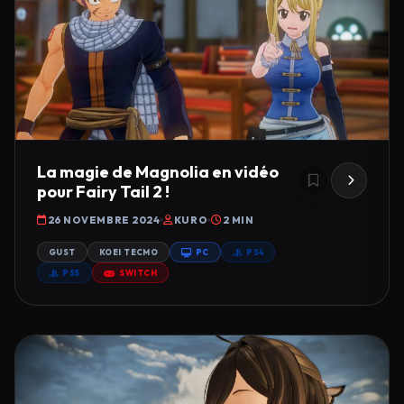
La magie de Magnolia en vidéo
pour Fairy Tail 2 !
26 NOVEMBRE 2024
KURO
2 MIN
GUST
KOEI TECMO
PC
PS4
PS5
SWITCH