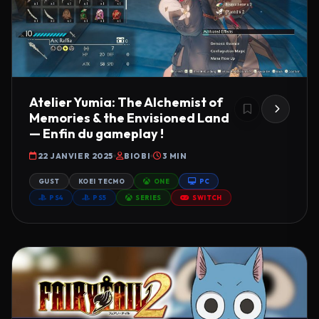
Atelier Yumia: The Alchemist of
Memories & the Envisioned Land
— Enfin du gameplay !
22 JANVIER 2025
BIOBI
3 MIN
GUST
KOEI TECMO
ONE
PC
PS4
PS5
SERIES
SWITCH