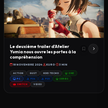
Le deuxième trailer d’Atelier
Yumia nous ouvre les portes à la
compréhension
18 NOVEMBRE 2024
KURO
3 MIN
ACTION
GUST
KOEI TECMO
ONE
PC
PS4
PS5
SERIES
SWITCH
VIDEO