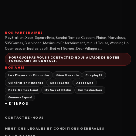
NOS PARTENAIRES
PlayStation, Xbox, Square Enix, Bandai Namco, Capcom, Plaion, Marvelous,
505 Games, Bushiroad, Maximum Entertainment, Minuit Douze, Warning Up,
Cosmocover, Eastasiasoft, Red Art Games, Dear Villagers...
POURQUOI PAS VOUS ? CONTACTEZ-NOUS À L'AIDE DE NOTRE
FORMULAIRE DE CONTACT.
NOS AMIS
Les Players du Dimanche
Gino Mazzola
CosplayFR
Génération Nintendo
ShokoLatte
Azazelyne
Poké Games Land
My Sweet Otaku
Karmashachou
Games-Squad
+ D'INFOS
CONTACTEZ-NOUS
MENTIONS LÉGALES ET CONDITIONS GÉNÉRALES
D'UTILISATION