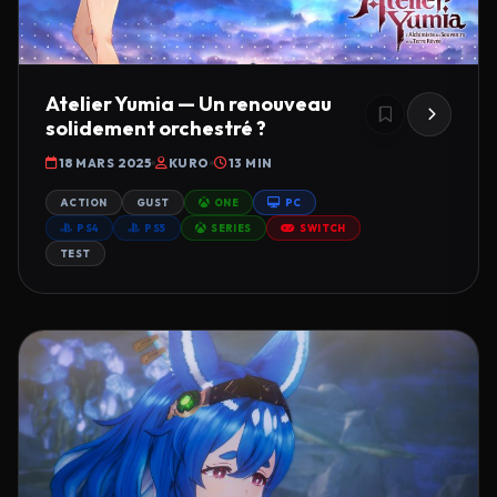
Atelier Yumia — Un renouveau
solidement orchestré ?
18 MARS 2025
KURO
13 MIN
ACTION
GUST
ONE
PC
PS4
PS5
SERIES
SWITCH
TEST