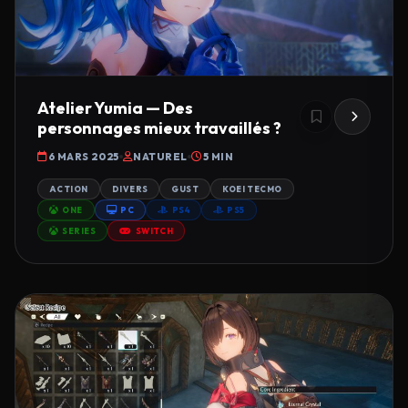
Atelier Yumia — Des
personnages mieux travaillés ?
6 MARS 2025
NATUREL
5 MIN
ACTION
DIVERS
GUST
KOEI TECMO
ONE
PC
PS4
PS5
SERIES
SWITCH