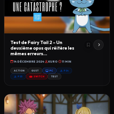
Test de Fairy Tail 2 – Un
deuxième opus qui réitère les
mêmes erreurs…
14 DÉCEMBRE 2024
KURO
11 MIN
ACTION
GUST
PC
PS4
PS5
SWITCH
TEST