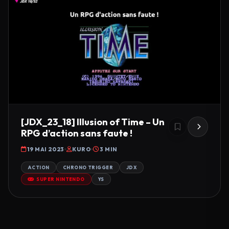
[JDX_23_18] Illusion of Time – Un
RPG d’action sans faute !
19 MAI 2023
KURO
3 MIN
ACTION
CHRONO TRIGGER
JDX
SUPER NINTENDO
YS