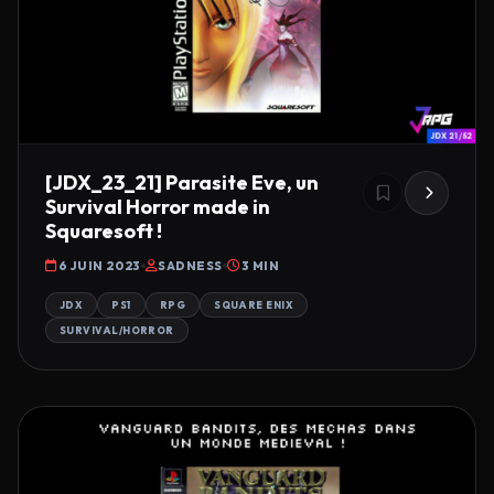
[JDX_23_21] Parasite Eve, un
Survival Horror made in
Squaresoft !
6 JUIN 2023
SADNESS
3 MIN
JDX
PS1
RPG
SQUARE ENIX
SURVIVAL/HORROR