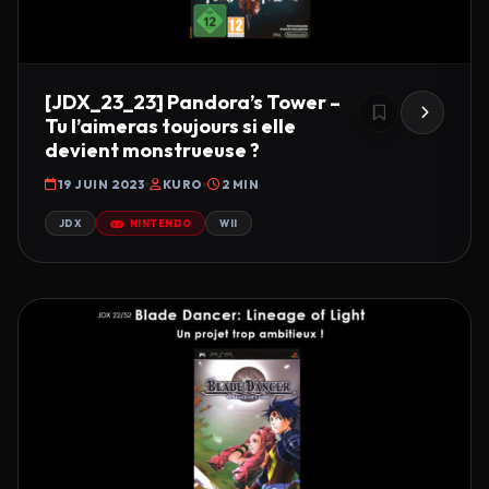
[JDX_23_23] Pandora’s Tower –
Tu l’aimeras toujours si elle
devient monstrueuse ?
19 JUIN 2023
KURO
2 MIN
JDX
NINTENDO
WII