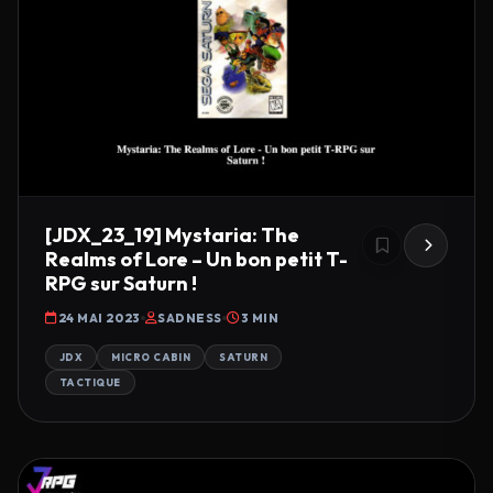
[JDX_23_19] Mystaria: The
Realms of Lore – Un bon petit T-
RPG sur Saturn !
24 MAI 2023
SADNESS
3 MIN
JDX
MICRO CABIN
SATURN
TACTIQUE