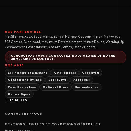
NOS PARTENAIRES
PlayStation, Xbox, Square Enix, Bandai Namco, Capcom, Plaion, Marvelous,
505 Games, Bushiroad, Maximum Entertainment, Minuit Douze, Warning Up,
Cosmocover, Eastasiasoft, Red Art Games, Dear Villagers...
POURQUOI PAS VOUS ? CONTACTEZ-NOUS À L'AIDE DE NOTRE
FORMULAIRE DE CONTACT.
NOS AMIS
Les Players du Dimanche
Gino Mazzola
CosplayFR
Génération Nintendo
ShokoLatte
Azazelyne
Poké Games Land
My Sweet Otaku
Karmashachou
Games-Squad
+ D'INFOS
CONTACTEZ-NOUS
MENTIONS LÉGALES ET CONDITIONS GÉNÉRALES