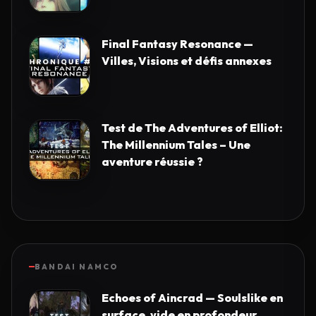
Final Fantasy Resonance —
Villes, Visions et défis annexes
Test de The Adventures of Elliot:
The Millennium Tales – Une
aventure réussie ?
BANDAI NAMCO
Echoes of Aincrad — Soulslike en
surface, vide en profondeur