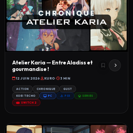
Atelier Karia — Entre Aladiss et
gourmandise !
12 JUIN 2026
KURO
3 MIN
ACTION
CHRONIQUE
GUST
KOEI TECMO
PC
PS5
SERIES
SWITCH 2