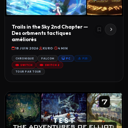
Trails in the Sky 2nd Chapter —
Des orbments tactiques
améliorés
18 JUIN 2026
KURO
4 MIN
CHRONIQUE
FALCOM
PC
PS5
SWITCH
SWITCH 2
TOUR PAR TOUR