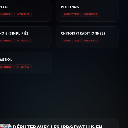
RÉEN
POLONAIS
US-TITRES
INTERFACE
SOUS-TITRES
INTERFACE
NOIS (SIMPLIFIÉ)
CHINOIS (TRADITIONNEL)
US-TITRES
INTERFACE
SOUS-TITRES
INTERFACE
PAGNOL
US-TITRES
INTERFACE
DÉBUTER AVEC LES JRPG D’ATLUS EN