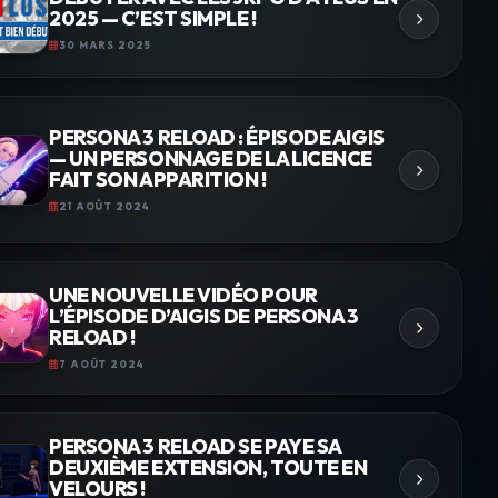
2025 — C’EST SIMPLE !
30 MARS 2025
PERSONA 3 RELOAD : ÉPISODE AIGIS
— UN PERSONNAGE DE LA LICENCE
FAIT SON APPARITION !
21 AOÛT 2024
UNE NOUVELLE VIDÉO POUR
L’ÉPISODE D’AIGIS DE PERSONA 3
RELOAD !
7 AOÛT 2024
PERSONA 3 RELOAD SE PAYE SA
DEUXIÈME EXTENSION, TOUTE EN
VELOURS !