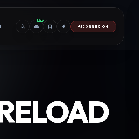
APK
E
CONNEXION
 RELOAD