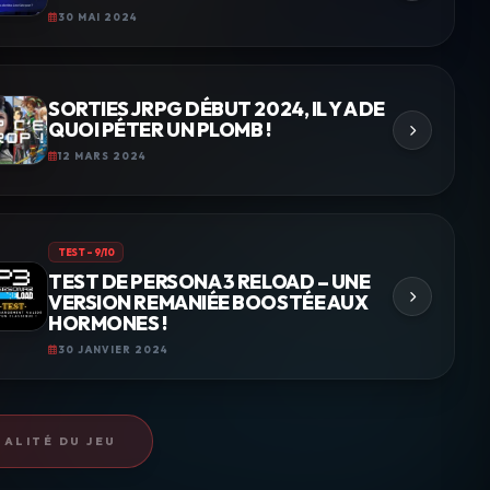
30 MAI 2024
SORTIES JRPG DÉBUT 2024, IL Y A DE
QUOI PÉTER UN PLOMB !
12 MARS 2024
TEST – 9/10
TEST DE PERSONA 3 RELOAD – UNE
VERSION REMANIÉE BOOSTÉE AUX
HORMONES !
30 JANVIER 2024
ALITÉ DU JEU