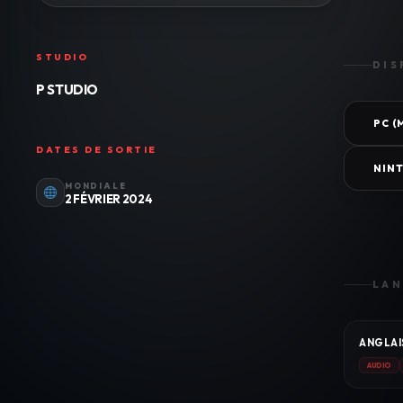
STUDIO
DIS
P STUDIO
PC 
DATES DE SORTIE
NIN
MONDIALE
2 FÉVRIER 2024
LAN
ANGLAI
AUDIO