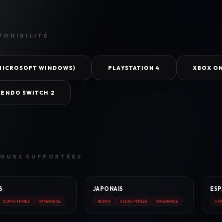
PONIBILITÉ
(MICROSOFT WINDOWS)
PLAYSTATION 4
XBOX O
TENDO SWITCH 2
GUES SUPPORTÉES
S
JAPONAIS
ES
SOUS-TITRES
INTERFACE
AUDIO
SOUS-TITRES
INTERFACE
SO