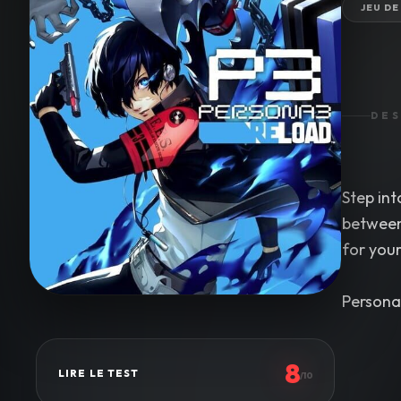
JEU DE
DES
Step int
between
for your
Persona 
8
LIRE LE TEST
/10