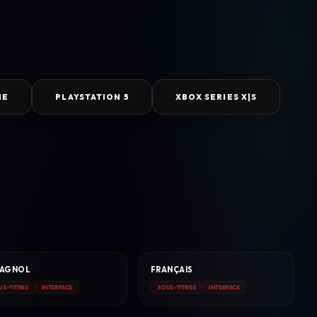
NE
PLAYSTATION 5
XBOX SERIES X|S
PAGNOL
FRANÇAIS
US-TITRES
INTERFACE
SOUS-TITRES
INTERFACE