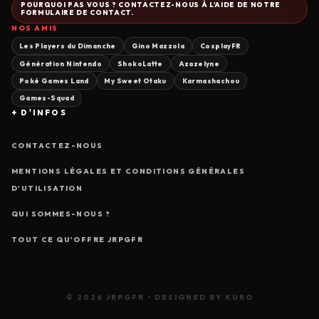
POURQUOI PAS VOUS ? CONTACTEZ-NOUS À L'AIDE DE NOTRE
FORMULAIRE DE CONTACT.
NOS AMIS
Les Players du Dimanche
Gino Mazzola
CosplayFR
Génération Nintendo
ShokoLatte
Azazelyne
Poké Games Land
My Sweet Otaku
Karmashachou
Games-Squad
+ D'INFOS
CONTACTEZ-NOUS
MENTIONS LÉGALES ET CONDITIONS GÉNÉRALES
D'UTILISATION
QUI SOMMES-NOUS ?
TOUT CE QU'OFFRE JRPGFR
© 2026 JRPGFR • DESIGNED BY KURO