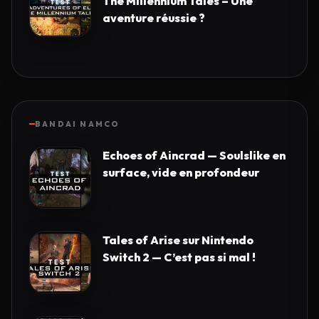
The Millennium Tales – Une
aventure réussie ?
BANDAI NAMCO
Echoes of Aincrad — Soulslike en
surface, vide en profondeur
Tales of Arise sur Nintendo
Switch 2 — C’est pas si mal !