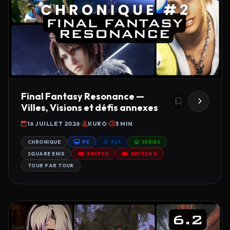
Final Fantasy Resonance —
Villes, Visions et défis annexes
16 JUILLET 2026
KURO
5 MIN
CHRONIQUE
PC
PS5
SERIES
SQUARE ENIX
SWITCH
SWITCH 2
TOUR PAR TOUR