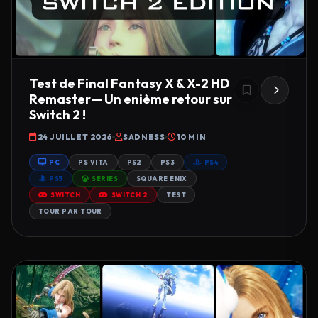
Test de Final Fantasy X & X-2 HD
Remaster— Un enième retour sur
Switch 2 !
24 JUILLET 2026
SADNESS
10 MIN
PC
PS VITA
PS2
PS3
PS4
PS5
SERIES
SQUARE ENIX
SWITCH
SWITCH 2
TEST
TOUR PAR TOUR