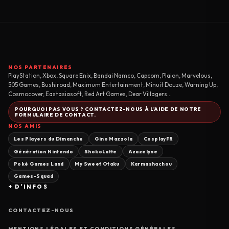
NOS PARTENAIRES
PlayStation, Xbox, Square Enix, Bandai Namco, Capcom, Plaion, Marvelous,
505 Games, Bushiroad, Maximum Entertainment, Minuit Douze, Warning Up,
Cosmocover, Eastasiasoft, Red Art Games, Dear Villagers...
POURQUOI PAS VOUS ? CONTACTEZ-NOUS À L'AIDE DE NOTRE
FORMULAIRE DE CONTACT.
NOS AMIS
Les Players du Dimanche
Gino Mazzola
CosplayFR
Génération Nintendo
ShokoLatte
Azazelyne
Poké Games Land
My Sweet Otaku
Karmashachou
Games-Squad
+ D'INFOS
CONTACTEZ-NOUS
MENTIONS LÉGALES ET CONDITIONS GÉNÉRALES