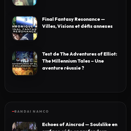
Final Fantasy Resonance —
Villes, Visions et défis annexes
Test de The Adventures of Elliot:
The Millennium Tales – Une
aventure réussie ?
BANDAI NAMCO
Echoes of Aincrad — Soulslike en