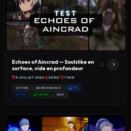
Echoes of Aincrad — Soulslike en
surface, vide en profondeur
9 JUILLET 2026
KURO
7 MIN
ACTION
BANDAI NAMCO
PC
PS5
SERIES
TEST