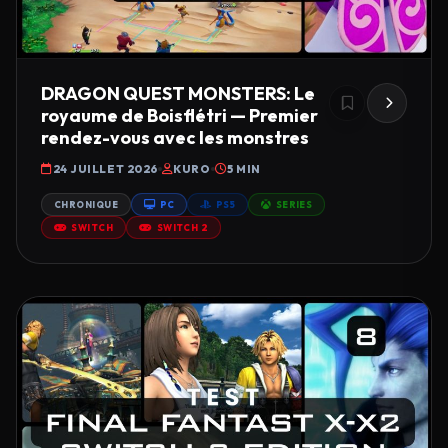
DRAGON QUEST MONSTERS: Le
royaume de Boisflétri — Premier
rendez-vous avec les monstres
24 JUILLET 2026
KURO
5 MIN
CHRONIQUE
PC
PS5
SERIES
SWITCH
SWITCH 2