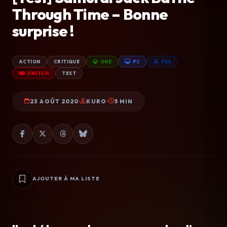
Through Time – Bonne
surprise !
ACTION
CRITIQUE
ONE
PC
PS4
SWITCH
TEST
23 AOÛT 2020
KURO
5 MIN
AJOUTER À MA LISTE