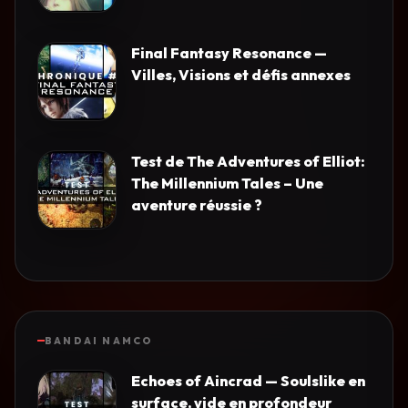
Final Fantasy Resonance —
Villes, Visions et défis annexes
Test de The Adventures of Elliot:
The Millennium Tales – Une
aventure réussie ?
BANDAI NAMCO
Echoes of Aincrad — Soulslike en
surface, vide en profondeur