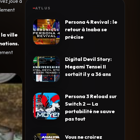
avez joué à
ATLUS
ulement
Persona 4 Revival : le
retour à Inaba se
la ville
précise
nations.
atement
Digital Devil Story:
Megami Tensei II
sortait il y a 36 ans
Persona 3 Reload sur
Switch 2 — La
portabilité ne sauve
pas tout
Vous ne croirez