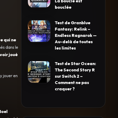
La boucle est
bouclée
Test de Granblue
Fantasy: Relink –
Endless Ragnarok —
te qui ne
Au-delà de toutes
és dans le
les limites
voir joué
Test de Star Ocean:
The Second Story R
y jouer en
sur Switch 2 –
Comment ne pas
craquer ?
Noel