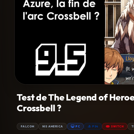
Test de The Legend of Heroes: 
Crossbell ?
FALCOM
NIS AMERICA
PC
PS4
SWITCH
T