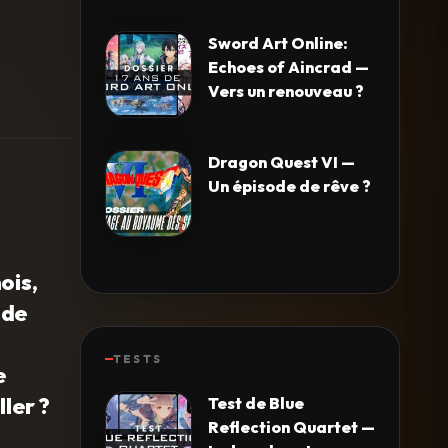
Sword Art Online:
Echoes of Aincrad —
Vers un renouveau ?
Dragon Quest VI —
Un épisode de rêve ?
ois,
 de
TESTS
e
ler ?
Test de Blue
Reflection Quartet —