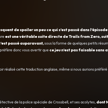
isquent de spoiler un peu ce qui s’est passé dans l’épisode
ure
est une véritable suite directe de Trails from Zero, sui
 s’est passé auparavant,
sous la forme de quelques petits résum
préfère donc vous avertir que
ce jeu n’est pas faisable sans a
ir réalisé cette traduction anglaise, même si nous aurions préféré 
ective de la police spéciale de Crossbell, et ses acolytes,
dont 