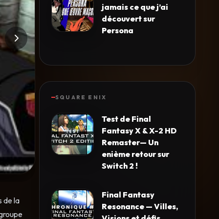
jamais ce que j’ai
découvert sur
Persona
SQUARE ENIX
Test de Final
Fantasy X & X-2 HD
Remaster— Un
enième retour sur
Switch 2 !
Final Fantasy
 de la
Resonance — Villes,
 groupe
Visions et défis