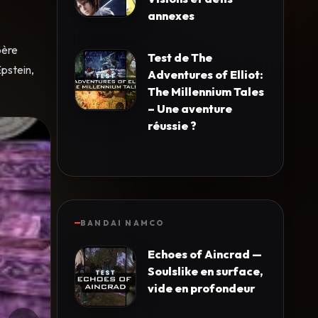
annexes
père
Test de The
Epstein,
Adventures of Elliot:
The Millennium Tales
– Une aventure
réussie ?
BANDAI NAMCO
Echoes of Aincrad —
Soulslike en surface,
vide en profondeur