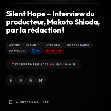
Silent Hope – Interview du
producteur, Makoto Shioda,
par la rédaction !
ACTION
EXCLUSIF
INTERVIEW
JUST FOR GAMES
MARVELOUS
PC
SWITCH
13 SEPTEMBRE 2023
KURO
4 MIN
AJOUTER À MA LISTE