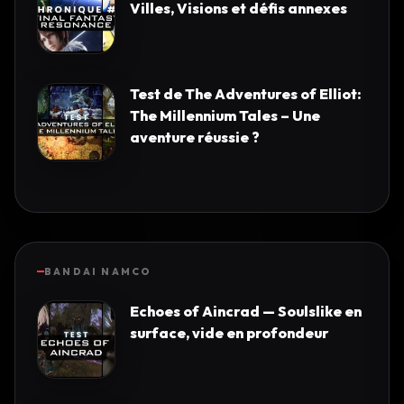
Villes, Visions et défis annexes
Test de The Adventures of Elliot:
The Millennium Tales – Une
aventure réussie ?
BANDAI NAMCO
Echoes of Aincrad — Soulslike en
surface, vide en profondeur