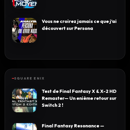
Vous ne croirez jamais ce que j’ai
découvert sur Persona
SQUARE ENIX
Test de Final Fantasy X & X-2 HD
Remaster— Un enième retour sur
Switch 2 !
Final Fantasy Resonance —