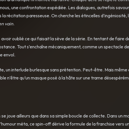
umous, une confrontation expédiée. Les dialogues, autrefois savou
 la récitation paresseuse. On cherche les étincelles d’ingéniosité, 
n vain
.
oir oublié ce qui faisait la sève de la série. En tentant de faire 
et substance. Tout s’enchaîne mécaniquement, comme un spectacle d
le envol.
te, un interlude burlesque sans prétention. Peut-être. Mais même 
semble n’être qu’un masque posé à la hâte sur une trame désespéré
e joue ailleurs que dans sa simple boucle de collecte. Dans un 
humour méta, ce spin-off dérive la formule de la franchise vers u