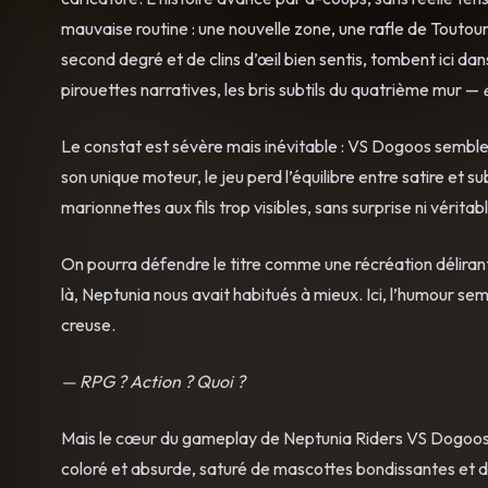
mauvaise routine : une nouvelle zone, une rafle de Touto
second degré et de clins d’œil bien sentis, tombent ici dans
pirouettes narratives, les bris subtils du quatrième mur —
e
Le constat est sévère mais inévitable : VS Dogoos semble av
son unique moteur, le jeu perd l’équilibre entre satire 
marionnettes aux fils trop visibles, sans surprise ni véritab
On pourra défendre le titre comme une récréation déliran
là, Neptunia nous avait habitués à mieux. Ici, l’humour 
creuse.
— RPG ? Action ? Quoi ?
Mais le cœur du gameplay de Neptunia Riders VS Dogoos s
coloré et absurde, saturé de mascottes bondissantes et d’