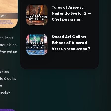
Tales of Arise sur
Nintendo Switch 2 —
C’est pas si mal !
Sword Art Online:
es. Mais
Echoes of Aincrad —
taque bien
Vers un renouveau ?
rène est un
n saut
e à outils
le
ameplay