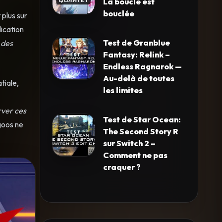
La boucle est
bouclée
 plus sur
ication
Test de Granblue
 des
Fantasy: Relink –
Endless Ragnarok —
Au-delà de toutes
tiale,
les limites
rver ces
Test de Star Ocean:
goos ne
The Second Story R
sur Switch 2 –
Comment ne pas
craquer ?