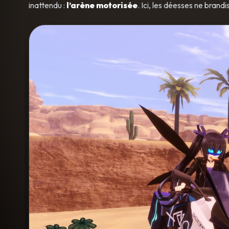
inattendu :
l’arène motorisée
. Ici, les déesses ne brand