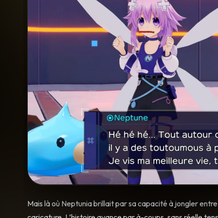
Mais là où Neptunia brillait par sa capacité à jongler entr
caricature. L’histoire avance par à-coups, sans réelle t