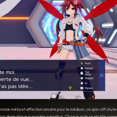
e ironie méta et affection sincère pour le médium, ce spin-off chute
ension dramatique ni montée narrative. Chaque acte se répète com