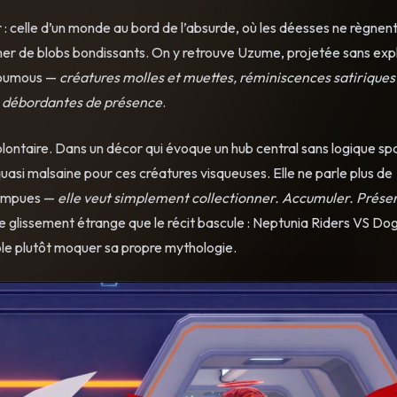
 celle d’un monde au bord de l’absurde, où les déesses ne règnent
 mer de blobs bondissants. On y retrouve Uzume, projetée sans expl
utoumous —
créatures molles et muettes, réminiscences satiriques
s débordantes de présence
.
volontaire. Dans un décor qui évoque un hub central sans logique spa
asi malsaine pour ces créatures visqueuses. Elle ne parle plus de
rompues —
elle veut simplement collectionner. Accumuler. Prése
ce glissement étrange que le récit bascule : Neptunia Riders VS Do
ble plutôt moquer sa propre mythologie.