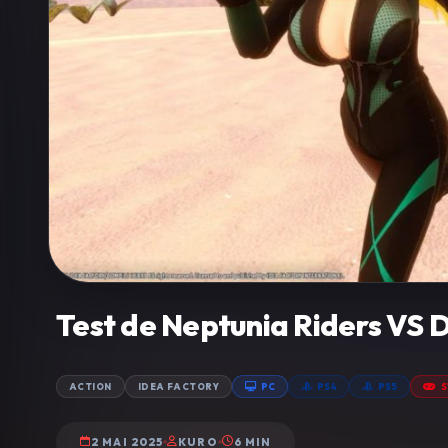
Test de Neptunia Riders VS 
ACTION
IDEA FACTORY
PC
PS4
PS5
S
2 MAI 2025
KURO
6 MIN