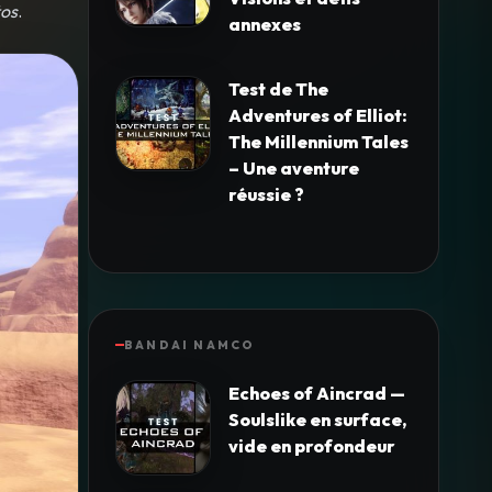
tos
.
annexes
Test de The
Adventures of Elliot:
The Millennium Tales
– Une aventure
réussie ?
BANDAI NAMCO
Echoes of Aincrad —
Soulslike en surface,
vide en profondeur