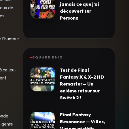
jamais ce que j’ai
reux de
découvert sur
les
Persona
de l’humour
e
SQUARE ENIX
à ce jeu-
Test de Final
Fantasy X & X-2 HD
ment
Remaster— Un
enième retour sur
Switch 2 !
Final Fantasy
monde
Resonance — Villes,
n genre
Visions et défis