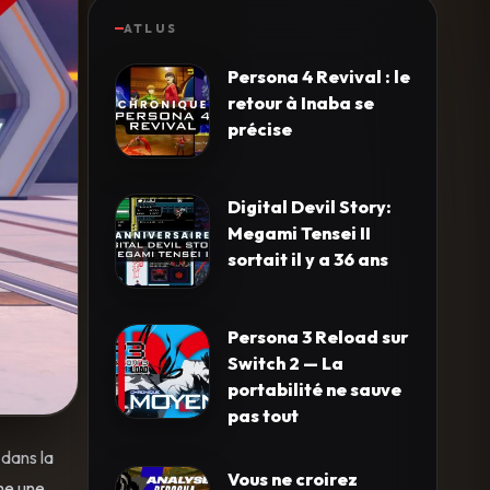
ATLUS
Persona 4 Revival : le
retour à Inaba se
précise
Digital Devil Story:
Megami Tensei II
sortait il y a 36 ans
Persona 3 Reload sur
Switch 2 — La
portabilité ne sauve
pas tout
 dans la
Vous ne croirez
me une