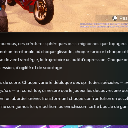
utoumous, ces créatures sphériques aussi mignonnes que tapageus
nation territoriale où chaque glissade, chaque turbo et chaque at
e devient stratégie, la trajectoire un outil d’oppression. Chaque a
ession, d’agilité et de sabotage.
 de score. Chaque variété débloque des aptitudes spéciales —
u
apture
— et constitue, à mesure que le joueur les découvre, une boît
ont on aborde l’arène, transformant chaque confrontation en puzz
t ne sont jamais loin, modifiant ou enrichissant cette boucle de g