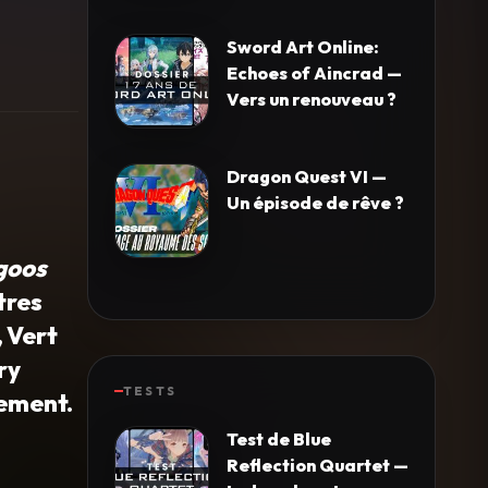
Sword Art Online:
Echoes of Aincrad —
Vers un renouveau ?
Dragon Quest VI —
Un épisode de rêve ?
goos
tres
, Vert
ry
TESTS
rement.
Test de Blue
Reflection Quartet —