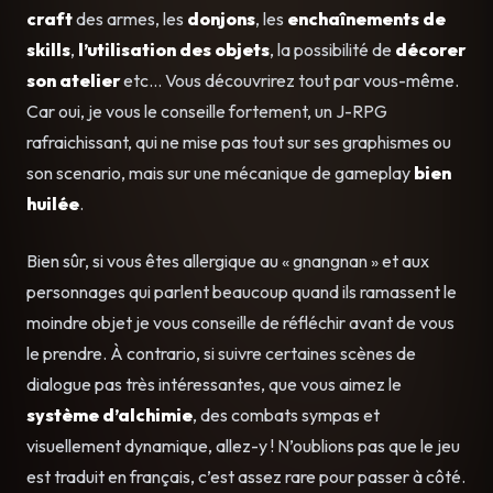
craft
des armes, les
donjons
, les
enchaînements de
skills
,
l’utilisation des objets
, la possibilité de
décorer
son atelier
etc… Vous découvrirez tout par vous-même.
Car oui, je vous le conseille fortement, un J-RPG
rafraichissant, qui ne mise pas tout sur ses graphismes ou
son scenario, mais sur une mécanique de gameplay
bien
huilée
.
Bien sûr, si vous êtes allergique au « gnangnan » et aux
personnages qui parlent beaucoup quand ils ramassent le
moindre objet je vous conseille de réfléchir avant de vous
le prendre. À contrario, si suivre certaines scènes de
dialogue pas très intéressantes, que vous aimez le
système d’alchimie
, des combats sympas et
visuellement dynamique, allez-y ! N’oublions pas que le jeu
est traduit en français, c’est assez rare pour passer à côté.