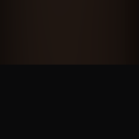
NOS PARTENAIRES
PlayStation, Xbox, Square Enix, Bandai Namco, Capcom, Plaion, Marvelous,