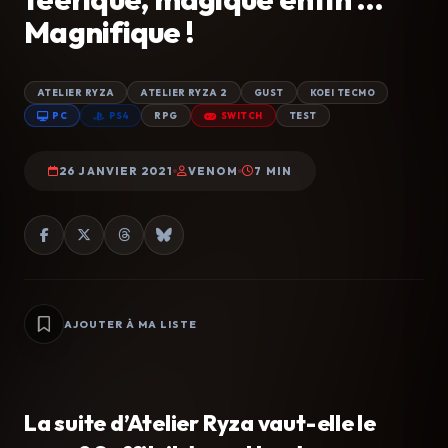
Magnifique !
ATELIER RYZA
ATELIER RYZA 2
GUST
KOEI TECMO
PC
PS4
RPG
SWITCH
TEST
26 JANVIER 2021
VENOM
7 MIN
AJOUTER À MA LISTE
La suite d’Atelier Ryza vaut-elle le