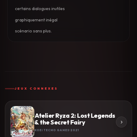
certains dialogues inutiles
graphiquement inégal
scénario sans plus.
JEUX CONNEXES
Atelier Ryza 2: Lost Legends
& the Secret Fairy
KOEI TECMO GAMES
2021