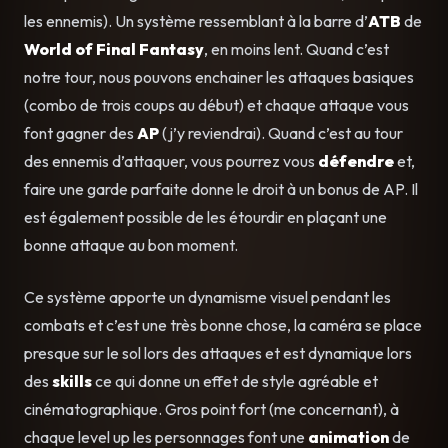
les ennemis). Un système ressemblant à la barre d’
ATB
de
World of Final Fantasy
, en moins lent. Quand c’est
notre tour, nous pouvons enchainer les attaques basiques
(combo de trois coups au début) et chaque attaque vous
font gagner des
AP
(j’y reviendrai). Quand c’est au tour
des ennemis d’attaquer, vous pourrez vous
défendre
et,
faire une garde parfaite donne le droit à un bonus de AP. Il
est également possible de les étourdir en plaçant une
bonne attaque au bon moment.
Ce système apporte un dynamisme visuel pendant les
combats et c’est une très bonne chose, la caméra se place
presque sur le sol lors des attaques et est dynamique lors
des
skills
ce qui donne un effet de style agréable et
cinématographique. Gros point fort (me concernant), à
chaque level up les personnages font une
animation
de