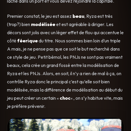
lâche dans un port et vous devez rejoindre la capitale.
Premier constat, le jeu est assez
beau
, Ryza est très
(trop?) bien
modélisée
et est agréable à diriger. Les
décors sont jolis avec un léger effet de flou qui accentue le
côté
féerique
du titre. Nous sommes bien loin d’un triple
A mais, je ne pense pas que ce soit le but recherché dans
ce style de jeu. Petit bémol, les PNJs ne sont pas vraiment
beaux, cela crée un grand fossé entre la modélisation de
Ryza et les PNJs. Alors, en soit, il n’y a rien de mal à ça, on
contrôle Ryza donc le principal c’est qu’elle soit bien
modélisée, mais la différence de modélisation au début du
jeu peut créer un certain «
choc
« , on s’y habitue vite, mais
je préfère prévenir.