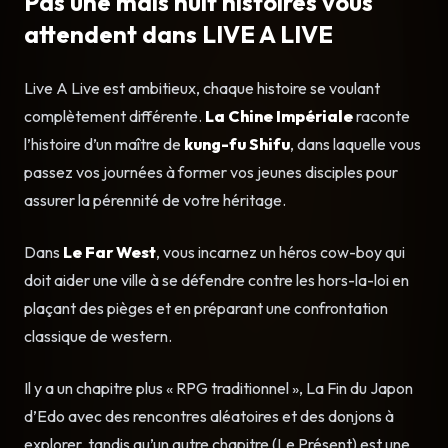
Pas une mais huit histoires vous
attendent dans LIVE A LIVE
Live A Live est ambitieux, chaque histoire se voulant
complètement différente.
La Chine Impériale
raconte
l’histoire d’un maître de
kung-fu Shifu
, dans laquelle vous
passez vos journées à former vos jeunes disciples pour
assurer la pérennité de votre héritage.
Dans
Le Far West
, vous incarnez un héros cow-boy qui
doit aider une ville à se défendre contre les hors-la-loi en
plaçant des pièges et en préparant une confrontation
classique de western.
Il y a un chapitre plus « RPG traditionnel », La Fin du Japon
d’Edo avec des rencontres aléatoires et des donjons à
explorer, tandis qu’un autre chapitre (Le Présent) est une