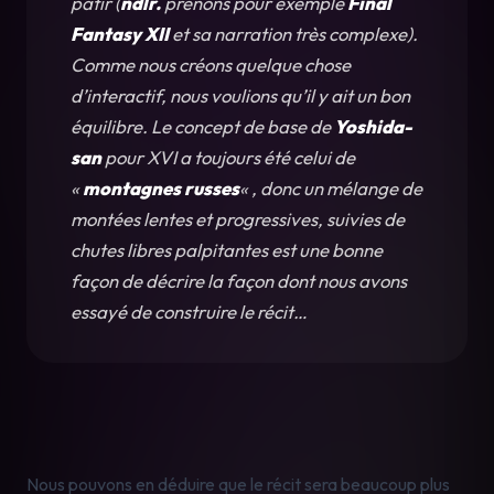
pâtir (
ndlr. 
prenons pour exemple 
Final 
Fantasy XII
 et sa narration très complexe). 
Comme nous créons quelque chose 
d’interactif, nous voulions qu’il y ait un bon 
équilibre. Le concept de base de 
Yoshida-
san
 pour XVI a toujours été celui de 
« 
montagnes russes
« , donc un mélange de 
montées lentes et progressives, suivies de 
chutes libres palpitantes est une bonne 
façon de décrire la façon dont nous avons 
essayé de construire le récit…
Nous pouvons en déduire que le récit sera beaucoup plus 