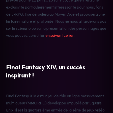
exclusivité particulièrement intéressante pour nous, fans 
de J-RPG. Il se déroulera au Moyen Âge et proposera une 
histoire mature et profonde. Nous ne nous attarderons pas 
sur le scénario ou sur la présentation des personnages que 
vous pouvez consulter 
en suivant ce lien
.
Final Fantasy XIV, un succès 
inspirant !
Final Fantasy XIV est un jeu de rôle en ligne massivement 
multijoueur (MMORPG) développé et publié par Square 
Enix. Il est la quatorzième entrée de la série de jeux vidéo 