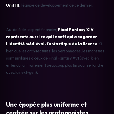
Unit III
, l’équipe de développement de ce dernier.
Au-delà de l’aspect financier,
 Final Fantasy XIV 
représente aussi ce qui le soft qui a su garder 
l’identité médiéval-fantastique de la licence
. Si 
bien que les architectures, les personnages, les monstres… 
sont similaires à ceux de Final Fantasy XVI (avec, bien 
entendu, un traitement beaucoup plus fin pour se fondre 
avec la next-gen).
Une épopée plus uniforme et 
centrée sur les protagonistes