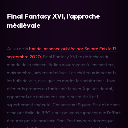
Final Fantasy XVI, l’approche 
médiévale
Au vu de la 
bande-annonce publiée par Square Enix le 17 
septembre 2020
, Final Fantasy XVI se détachera du 
monde de la science-fiction pour revenir à l’enchanteur, 
mais sombre, univers médiéval. Les châteaux imposants, 
les halls de ville, ainsi que les modestes habitations, tous 
éléments propres au fantasmé Moyen Âge occidental, 
apportent une ambiance unique, surtout s’il est 
superbement exécuté. Connaissant Square Enix et de son 
riche portfolio de RPG, nous pouvons supposer que l’effort 
à fournir pour le prochain Final Fantasy sera dantesque. 