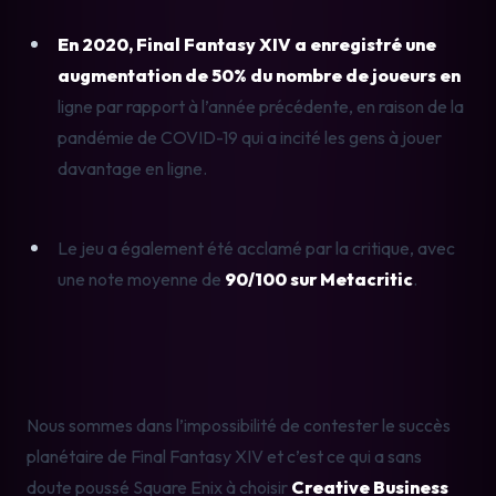
En 2020, Final Fantasy XIV a enregistré une 
augmentation de 50% du nombre de joueurs en
ligne par rapport à l’année précédente, en raison de la 
pandémie de COVID-19 qui a incité les gens à jouer 
davantage en ligne.
Le jeu a également été acclamé par la critique, avec 
une note moyenne de 
90/100 sur Metacritic
.
Nous sommes dans l’impossibilité de contester le succès 
planétaire de Final Fantasy XIV et c’est ce qui a sans 
doute poussé Square Enix à choisir 
Creative Business 