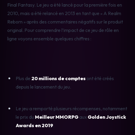
Final Fantasy. Le jeu a été lancé pour la première fois en 
2010, mais a été relancé en 2013 en tant que « A Realm 
Reborn » après des commentaires négatifs sur le produit 
original. Pour comprendre l’impact de ce jeu de rôle en 
ligne voyons ensemble quelques chiffres :
Plus de 
20 millions de comptes
 ont été créés 
depuis le lancement du jeu.
Le jeu a remporté plusieurs récompenses, notamment 
le prix du
 Meilleur MMORPG
 aux 
Golden Joystick 
Awards en 2019
.