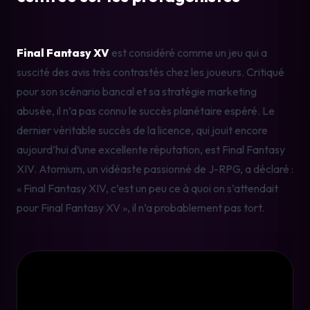
Final Fantasy XV
 est considéré comme un jeu qui a 
suscité des avis très contrastés chez les joueurs. Critiqué 
pour son scénario bancal et sa stratégie marketing 
abusée, il n’a pas connu le succès planétaire espéré. Le 
dernier véritable succès de la licence, qui jouit encore 
aujourd’hui d’une excellente réputation, est Final Fantasy 
XIV. Atomium, un vidéaste passionné de J-RPG, a déclaré : 
« Final Fantasy XIV, c’est un peu ce à quoi on s’attendait 
pour Final Fantasy XV », il n’a probablement pas tort.