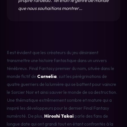
propre fardeau. Tel était le genre de monde 
que nous souhaitions montrer…
Il est évident que les créateurs du jeu désiraient 
transmettre une histoire fantastique dans un univers 
ténébreux. Final Fantasy premier du nom, située dans le 
monde fictif de 
Cornelia
, suit les pérégrinations de 
quatre guerriers de la lumière qui se battent pour vaincre 
le Sorcier Noir et ainsi sauver le monde de sa destruction. 
Une thématique extrêmement sombre et mature qui a 
inspiré les développeurs pour le dernier Final Fantasy 
numéroté. De plus, 
Hiroshi Takai
 parle des fans de 
longue date qui ont grandi tout en étant confrontés à la 