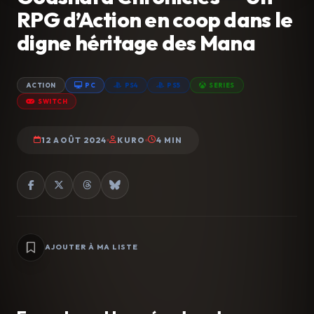
RPG d’Action en coop dans le
digne héritage des Mana
ACTION
PC
PS4
PS5
SERIES
SWITCH
12 AOÛT 2024
KURO
4 MIN
AJOUTER À MA LISTE