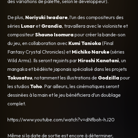
des variations de palette, selon le développeur).
De plus,
Noriyuki Iwadare
, l’un des compositeurs des
séries
Lunar
et
Grandia
, travaillera avec le violoniste et
compositeur
Shauno
Isomura
pour créer la bande-son
du jeu, en collaboration avec
Kumi Tanioka
(Final
Fantasy Crystal Chronicles) et
Michiko Naruke
(séries
Wild Arms). Ils seront rejoints par
Hiroshi Kanatani
, un
mangaka et bédéiste japonais spécialisé dans les projets
Tokusatsu
, notamment les illustrations de
Godzilla
pour
les studios
Toho
. Par ailleurs, les cinématiques seront
dessinées à la main et le jeu bénéficiera d’un doublage
complet.
https://www.youtube.com/watch?v=dNfboh-hJ20
Même si la date de sortie est encore à déterminer,