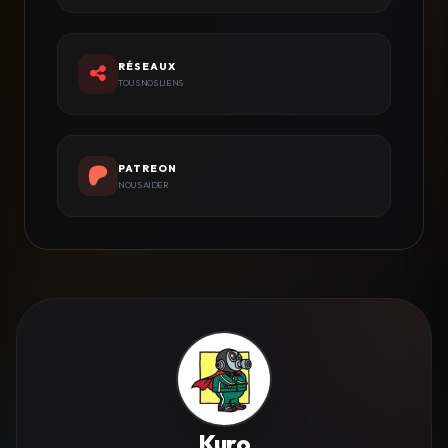
RÉSEAUX
TOUS NOS LIENS
PATREON
NOUS AIDER
Kuro