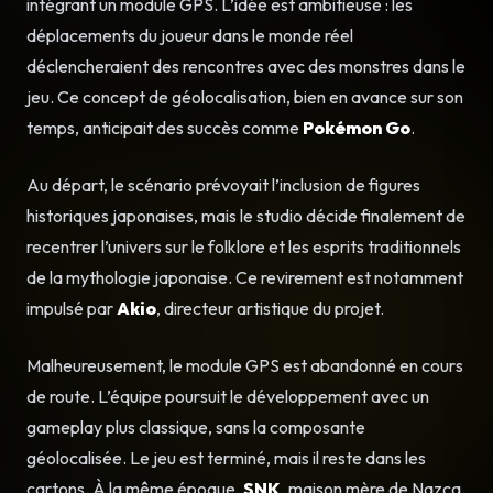
intégrant un module GPS. L’idée est ambitieuse : les
déplacements du joueur dans le monde réel
déclencheraient des rencontres avec des monstres dans le
jeu. Ce concept de géolocalisation, bien en avance sur son
temps, anticipait des succès comme
Pokémon Go
.
Au départ, le scénario prévoyait l’inclusion de figures
historiques japonaises, mais le studio décide finalement de
recentrer l’univers sur le folklore et les esprits traditionnels
de la mythologie japonaise. Ce revirement est notamment
impulsé par
Akio
, directeur artistique du projet.
Malheureusement, le module GPS est abandonné en cours
de route. L’équipe poursuit le développement avec un
gameplay plus classique, sans la composante
géolocalisée. Le jeu est terminé, mais il reste dans les
cartons. À la même époque,
SNK
, maison mère de Nazca,