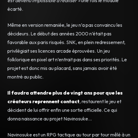
est devenu impossible à réaliser »
une fois le module
écarté.
Même en version remaniée, le jeu n’a pas convaincu les
décideurs. Le début des années 2000 n’était pas
favorable aux paris risqués. SNK, en plein redressement,
privilégiait ses licences arcade éprouvées. Un jeu
folklorique en pixel art n’entrait pas dans ses priorités. Le
projet est donc mis au placard, sans jamais avoir été
montré au public.
Il faudra attendre plus de vingt ans pour que les
créateurs reprennent contact
, restaurent le jeu et
décident de lui offrir enfin une sortie officielle. Ce qui
donna naissance au projet Navinosuke…
Navinosuke est un RPG tactique au tour par tour mêlé à un