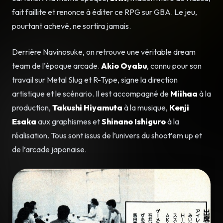
fait faillite et renonce à éditer ce RPG sur GBA. Le jeu,
pourtant achevé, ne sortira jamais.
Derrière Navinosuke, on retrouve une véritable dream
team de l’époque arcade.
Akio Oyabu
, connu pour son
travail sur Metal Slug et R-Type, signe la direction
artistique et le scénario. Il est accompagné de
Miihaa
à la
production,
Takushi Hiyamuta
à la musique,
Kenji
Esaka
aux graphismes et
Shinano Ishiguro
à la
réalisation. Tous sont issus de l’univers du shoot’em up et
de l’arcade japonaise.