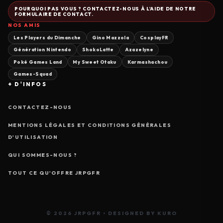
POURQUOI PAS VOUS ? CONTACTEZ-NOUS À L'AIDE DE NOTRE
FORMULAIRE DE CONTACT.
NOS AMIS
Les Players du Dimanche
Gino Mazzola
CosplayFR
Génération Nintendo
ShokoLatte
Azazelyne
Poké Games Land
My Sweet Otaku
Karmashachou
Games-Squad
+ D'INFOS
CONTACTEZ-NOUS
MENTIONS LÉGALES ET CONDITIONS GÉNÉRALES
D'UTILISATION
QUI SOMMES-NOUS ?
TOUT CE QU'OFFRE JRPGFR
© 2026 JRPGFR • DESIGNED BY KURO