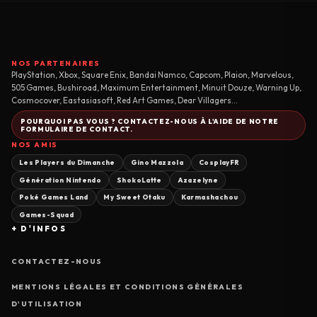
NOS PARTENAIRES
PlayStation, Xbox, Square Enix, Bandai Namco, Capcom, Plaion, Marvelous,
505 Games, Bushiroad, Maximum Entertainment, Minuit Douze, Warning Up,
Cosmocover, Eastasiasoft, Red Art Games, Dear Villagers...
POURQUOI PAS VOUS ? CONTACTEZ-NOUS À L'AIDE DE NOTRE
FORMULAIRE DE CONTACT.
NOS AMIS
Les Players du Dimanche
Gino Mazzola
CosplayFR
Génération Nintendo
ShokoLatte
Azazelyne
Poké Games Land
My Sweet Otaku
Karmashachou
Games-Squad
+ D'INFOS
CONTACTEZ-NOUS
MENTIONS LÉGALES ET CONDITIONS GÉNÉRALES
D'UTILISATION