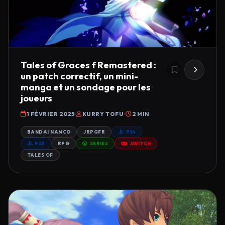
Tales of Graces f Remastered :
un patch correctif, un mini-
manga et un sondage pour les
joueurs
1 FÉVRIER 2025
KURRY TOFU
2 MIN
BANDAI NAMCO
JRPGFR
PS4
PS5
RPG
SERIES
SWITCH
TALES OF