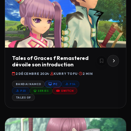
Tales of Graces f Remastered
dévoile son introduction
2 DÉCEMBRE 2024
KURRY TOFU
2 MIN
BANDAI NAMCO
PC
PS4
PS5
SERIES
SWITCH
TALES OF