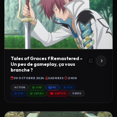
Tales of Graces f Remastered –
Un peu de gameplay, ça vous
branche ?
30 OCTOBRE 2024
SADNESS
2 MIN
ACTION
ONE
PC
PS4
PS5
SERIES
SWITCH
VIDEO