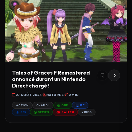
Tales of Graces F Remastered
annoncé durant un Nintendo
Direct chargé !
27 AOÛT 2024
NATUREL
2 MIN
ACTION
CHAUD !
ONE
PC
PS5
SERIES
SWITCH
VIDEO