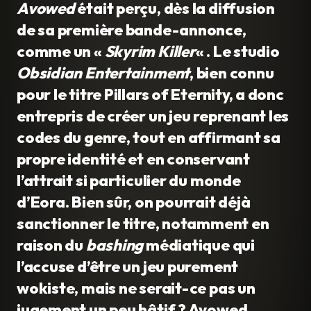
Avowed
était perçu, dès la diffusion
de sa première bande-annonce,
comme un «
Skyrim Killer
« . Le studio
Obsidian Entertainment
, bien connu
pour le titre Pillars of Eternity, a donc
entrepris de créer un jeu reprenant les
codes du genre, tout en affirmant sa
propre identité et en conservant
l’attrait si particulier du monde
d’Eora. Bien sûr, on pourrait déjà
sanctionner le titre, notamment en
raison du
bashing
médiatique qui
l’accuse d’être un jeu purement
wokiste, mais ne serait-ce pas un
jugement un peu hâtif ? Avowed