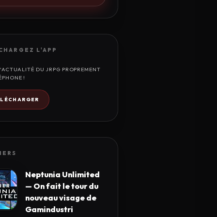
CHARGEZ L'APP
L'ACTUALITÉ DU JRPG PROPREMENT
ÉPHONE !
ÉLÉCHARGER
IERS
Neptunia Unlimited
— On fait le tour du
nouveau visage de
Gamindustri