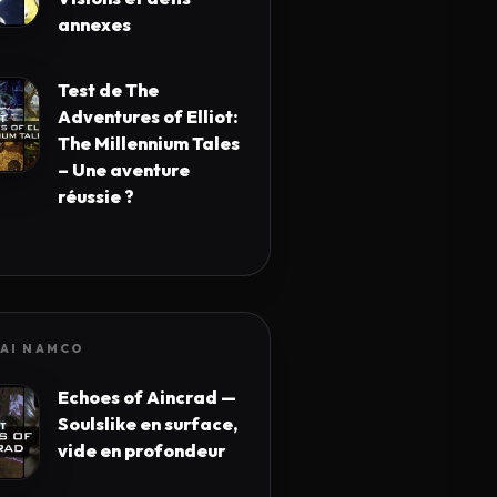
annexes
Test de The
Adventures of Elliot:
The Millennium Tales
– Une aventure
réussie ?
AI NAMCO
Echoes of Aincrad —
Soulslike en surface,
vide en profondeur