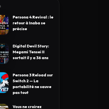
S
Persona 4 Revival : le
retour à Inaba se
précise
Digital Devil Story:
Megami Tensei II
sortait il y a 36 ans
Persona 3 Reload sur
Switch 2 — La
portabilité ne sauve
pas tout
Vous ne croirez