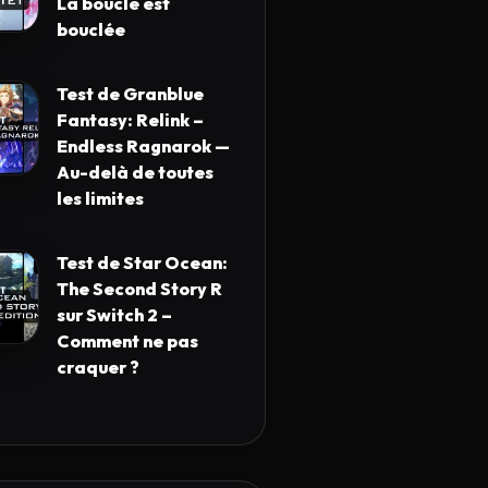
La boucle est
bouclée
Test de Granblue
Fantasy: Relink –
Endless Ragnarok —
Au-delà de toutes
les limites
Test de Star Ocean:
The Second Story R
sur Switch 2 –
Comment ne pas
craquer ?