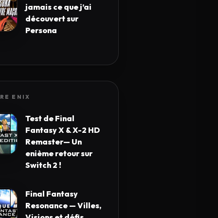
jamais ce que j’ai
découvert sur
Persona
RE ENIX
Test de Final
Fantasy X & X-2 HD
Remaster— Un
enième retour sur
Switch 2 !
Final Fantasy
Resonance — Villes,
Visions et défis