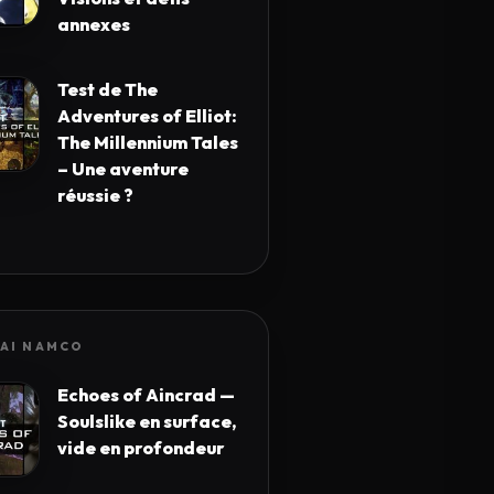
annexes
Test de The
Adventures of Elliot:
The Millennium Tales
– Une aventure
réussie ?
AI NAMCO
Echoes of Aincrad —
Soulslike en surface,
vide en profondeur