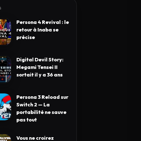
S
Persona 4 Revival : le
retour à Inaba se
précise
Digital Devil Story:
Megami Tensei II
sortait il y a 36 ans
Persona 3 Reload sur
Switch 2 — La
portabilité ne sauve
pas tout
Vous ne croirez