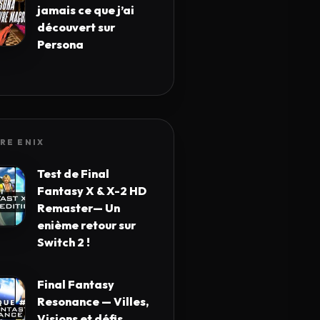
jamais ce que j’ai
découvert sur
Persona
RE ENIX
Test de Final
Fantasy X & X-2 HD
Remaster— Un
enième retour sur
Switch 2 !
Final Fantasy
Resonance — Villes,
Visions et défis