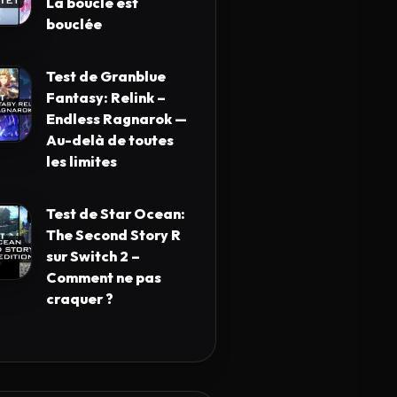
La boucle est
bouclée
Test de Granblue
Fantasy: Relink –
Endless Ragnarok —
Au-delà de toutes
les limites
Test de Star Ocean:
The Second Story R
sur Switch 2 –
Comment ne pas
craquer ?