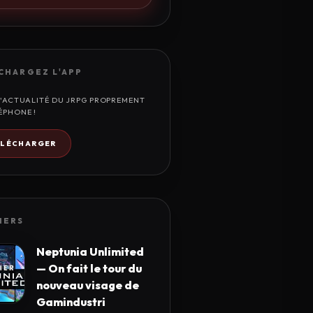
CHARGEZ L'APP
L'ACTUALITÉ DU JRPG PROPREMENT
ÉPHONE !
ÉLÉCHARGER
IERS
Neptunia Unlimited
— On fait le tour du
nouveau visage de
Gamindustri