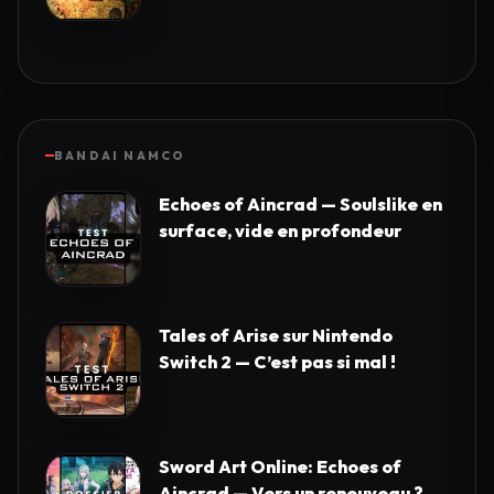
BANDAI NAMCO
Echoes of Aincrad — Soulslike en
surface, vide en profondeur
Tales of Arise sur Nintendo
Switch 2 — C’est pas si mal !
Sword Art Online: Echoes of
Aincrad — Vers un renouveau ?