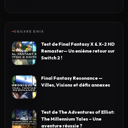
SQUARE ENIX
Test de Final Fantasy X & X-2 HD
Remaster— Un enième retour sur
Switch 2 !
Final Fantasy Resonance —
Villes, Visions et défis annexes
Test de The Adventures of Elliot:
The Millennium Tales – Une
aventure réussie ?