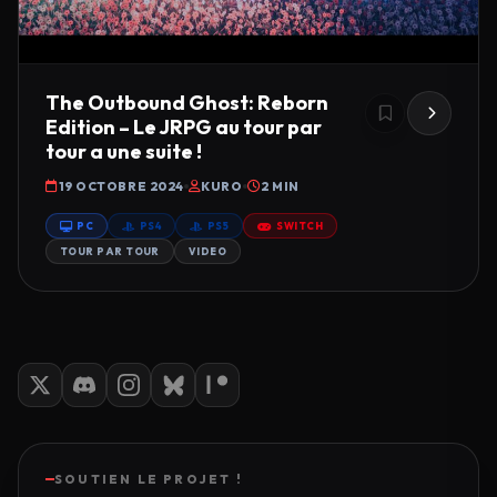
The Outbound Ghost: Reborn
Edition – Le JRPG au tour par
tour a une suite !
19 OCTOBRE 2024
KURO
2 MIN
PC
PS4
PS5
SWITCH
TOUR PAR TOUR
VIDEO
SOUTIEN LE PROJET !