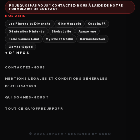
POURQUOI PAS VOUS ? CONTACTEZ-NOUS À L'AIDE DE NOTRE
FORMULAIRE DE CONTACT.
NOS AMIS
Les Players du Dimanche
Gino Mazzola
CosplayFR
Génération Nintendo
ShokoLatte
Azazelyne
Poké Games Land
My Sweet Otaku
Karmashachou
Games-Squad
+ D'INFOS
CONTACTEZ-NOUS
MENTIONS LÉGALES ET CONDITIONS GÉNÉRALES
D'UTILISATION
QUI SOMMES-NOUS ?
TOUT CE QU'OFFRE JRPGFR
© 2026 JRPGFR • DESIGNED BY KURO