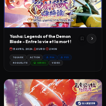
Yasha: Legends of the Demon
Blade – Entre la vie et la mort !
15 AVRIL 2024
KURO
2 MIN
7QUARK
ACTION
PS4
PS5
ROGUELITE
SERIES
VIDEO