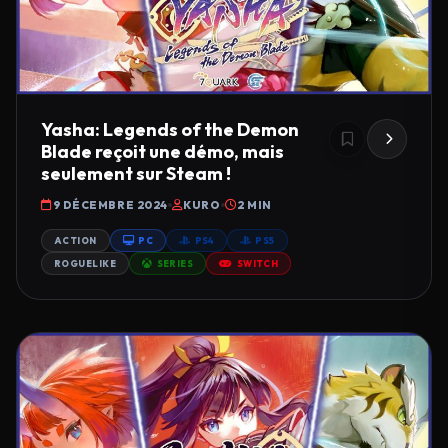
Yasha: Legends of the Demon
Blade reçoit une démo, mais
seulement sur Steam !
9 DÉCEMBRE 2024
KURO
2 MIN
ACTION
PC
PS4
PS5
ROGUELIKE
SERIES
SWITCH