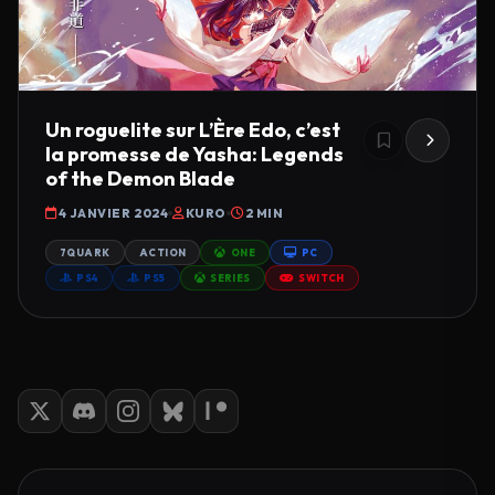
Un roguelite sur L’Ère Edo, c’est
la promesse de Yasha: Legends
of the Demon Blade
4 JANVIER 2024
KURO
2 MIN
7QUARK
ACTION
ONE
PC
PS4
PS5
SERIES
SWITCH