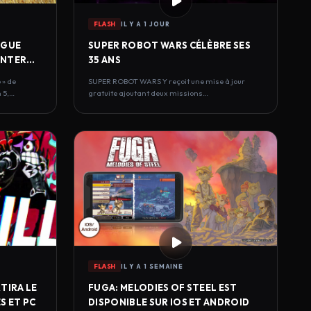
FLASH
IL Y A 1 JOUR
OGUE
SUPER ROBOT WARS CÉLÈBRE SES
UNTER
35 ANS
 » de
SUPER ROBOT WARS Y reçoit une mise à jour
 5,…
gratuite ajoutant deux missions
commémoratives, un…
FLASH
IL Y A 1 SEMAINE
TIRA LE
FUGA: MELODIES OF STEEL EST
S ET PC
DISPONIBLE SUR IOS ET ANDROID