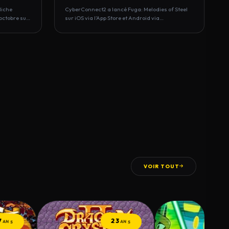
Niche
CyberConnect2 a lancé Fuga: Melodies of Steel
octobre sur
sur iOS via l’App Store et Android via…
VOIR TOUT
7
23
ANS
ANS