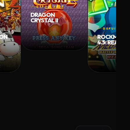
DEPUIS 2003
DRAGON
CRYSTAL II
DEPUIS 200
OON
ROCKMAN E
4.5: REAL
OPERATION