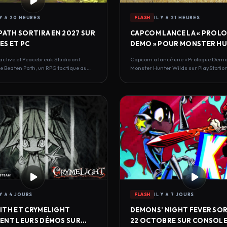
 Y A 20 HEURES
FLASH
IL Y A 21 HEURES
PATH SORTIRA EN 2027 SUR
CAPCOM LANCE LA « PROL
S ET PC
DEMO » POUR MONSTER H
WILDS
active et Peacebreak Studio ont
Capcom a lancé une « Prologue Demo
 Beaten Path, un RPG tactique au
Monster Hunter Wilds sur PlayStation
 Y A 4 JOURS
FLASH
IL Y A 7 JOURS
TH ET CRYMELIGHT
DEMONS’ NIGHT FEVER SOR
ENT LEURS DÉMOS SUR
22 OCTOBRE SUR CONSOLE