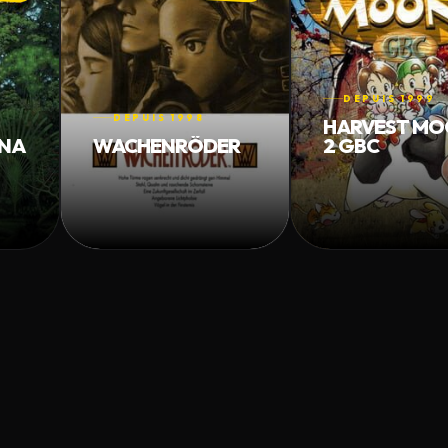
DEPUIS 1999
DEPUIS 1998
HARVEST M
ANA
WACHENRÖDER
2 GBC