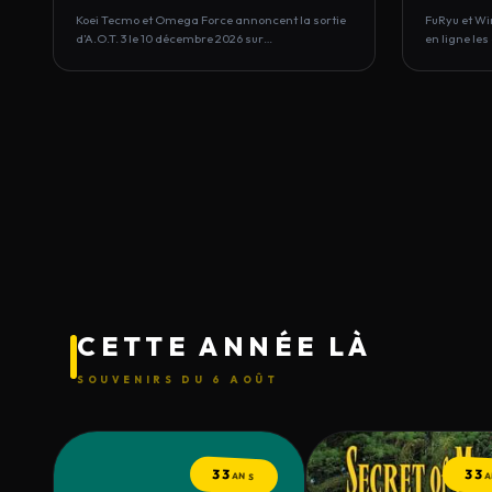
STEAM
Koei Tecmo et Omega Force annoncent la sortie
FuRyu et Wi
d’A.O.T. 3 le 10 décembre 2026 sur…
en ligne le
CETTE ANNÉE LÀ
SOUVENIRS DU 6 AOÛT
33
33
ANS