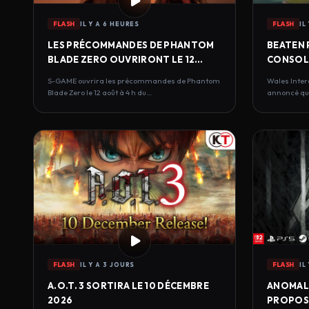
FLASH
IL Y A 6 HEURES
FLASH
IL
LES PRÉCOMMANDES DE PHANTOM
BEATEN 
BLADE ZERO OUVRIRONT LE 12
CONSOLE
AOÛT
S-GAME ouvrira les précommandes de Phantom
Wales Inter
Blade Zero le 12 août à 4 h du…
annoncé que
tour…
FLASH
IL Y A 3 JOURS
FLASH
IL
A.O.T. 3 SORTIRA LE 10 DÉCEMBRE
ANOMALI
2026
PROPOS