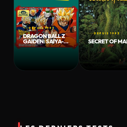
DEPUIS 1993
DEPUIS 1993
DRAGON BALL Z
GAIDEN: SAIYA-
SECRET OF M
JIN ZETSUMETSU
KEIKAKU