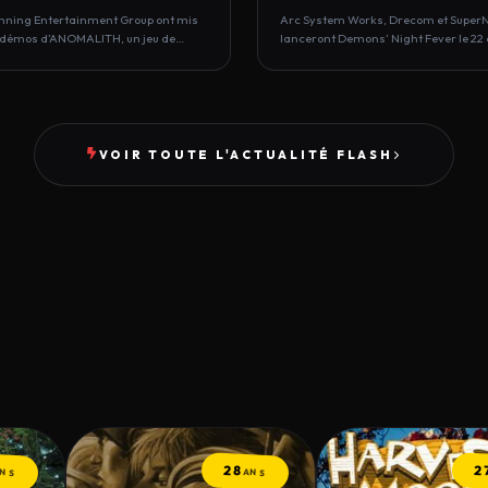
nning Entertainment Group ont mis
Arc System Works, Drecom et Super
s démos d’ANOMALITH, un jeu de…
lanceront Demons’ Night Fever le 22 
PlayStation…
VOIR TOUTE L'ACTUALITÉ FLASH
28
2
ANS
ANS